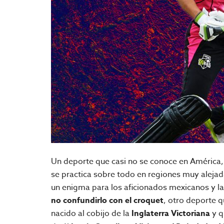
Un deporte que casi no se conoce en América,
se practica sobre todo en regiones muy alejad
un enigma para los aficionados mexicanos y la
no confundirlo con el croquet
, otro deporte q
nacido al cobijo de la
Inglaterra Victoriana
y q