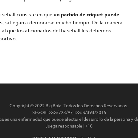
aseball consiste en que
un partido de críquet puede
s, si llegan a demorarse mucho tiempo. De la manera
 al que los aficionados del baseball les debemos
portivo.
Copyright © 2022 Big Bola. Todos los Derechos Reservados.
SEGOB DGG/723/97, DGJS/393/2016
ía es una enfermedad que puede afectar el desarrollo de la persona y de 
Juega responsable | +18