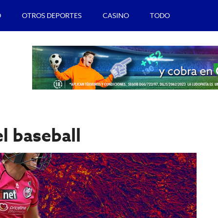
O
OTROS DEPORTES
CASINO
TODO
el baseball
B
l
p