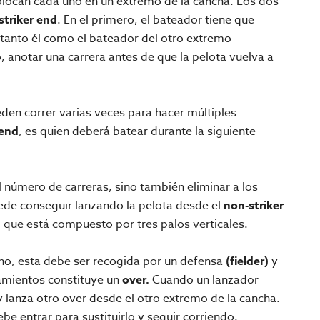
olocan cada uno en un extremo de la cancha. Los dos
striker end
. En el primero, el bateador tiene que
e tanto él como el bateador del otro extremo
 anotar una carrera antes de que la pelota vuelva a
eden correr varias veces para hacer múltiples
 end
, es quien deberá batear durante la siguiente
el número de carreras, sino también eliminar a los
uede conseguir lanzando la pelota desde el
non-striker
 que está compuesto por tres palos verticales.
i no, esta debe ser recogida por un defensa
(fielder)
y
zamientos constituye un
over.
Cuando un lanzador
 y lanza otro over desde el otro extremo de la cancha.
e entrar para sustituirlo y seguir corriendo.