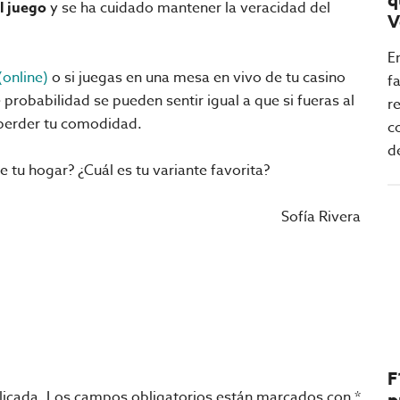
l juego
y se ha cuidado mantener la veracidad del
V
E
online)
o si juegas en una mesa en vivo de tu casino
f
e probabilidad se pueden sentir igual a que si fueras al
r
o perder tu comodidad.
c
d
 tu hogar? ¿Cuál es tu variante favorita?
Sofía Rivera
F
licada.
Los campos obligatorios están marcados con
*
p