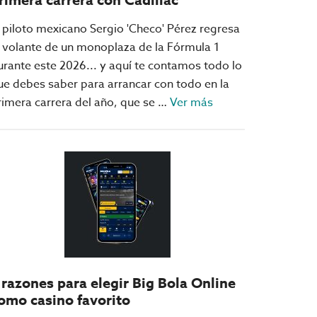
los
casinos
l piloto mexicano Sergio 'Checo' Pérez regresa
de
l volante de un monoplaza de la Fórmula 1
Las
urante este 2026... y aquí te contamos todo lo
Vegas
ue debes saber para arrancar con todo en la
acerca
rimera carrera del año, que se …
Ver más
de
F1:
Checo
Pérez
calienta
para
su
primera
carrera
 razones para elegir Big Bola Online
con
omo casino favorito
Cadillac