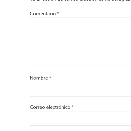
los
Comentario
*
lectores
Nombre
*
Correo electrónico
*