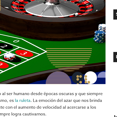
 al ser humano desde épocas oscuras y que siempre
ismo, es
la ruleta
. La emoción del azar que nos brinda
e con el aumento de velocidad al acercarse a los
empre logra cautivarnos.
J