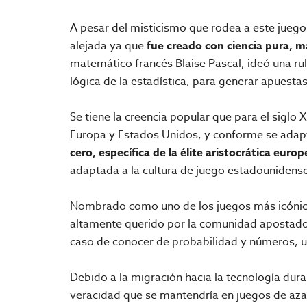
A pesar del misticismo que rodea a este jueg
alejada ya que
fue creado con ciencia pura, m
matemático francés Blaise Pascal, ideó una ru
lógica de la estadística, para generar apuestas
Se tiene la creencia popular que para el siglo 
Europa y Estados Unidos, y conforme se adap
cero, específica de la élite aristocrática europ
adaptada a la cultura de juego estadounidens
Nombrado como uno de los juegos más icónicos
altamente querido por la comunidad apostadora
caso de conocer de probabilidad y números, un
Debido a la migración hacia la tecnología dur
veracidad que se mantendría en juegos de aza