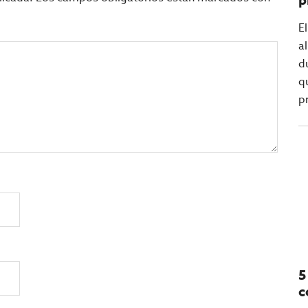
E
a
d
q
p
5
c