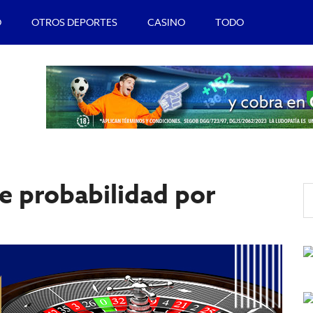
O
OTROS DEPORTES
CASINO
TODO
de probabilidad por
B
B
e
l
el
p
si
...