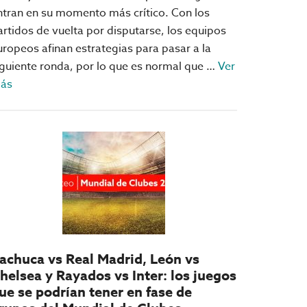
ntran en su momento más crítico. Con los
artidos de vuelta por disputarse, los equipos
uropeos afinan estrategias para pasar a la
iguiente ronda, por lo que es normal que …
Ver
acerca
ás
de
Champions
League:
qué
necesita
tu
equipo
para
pasar
achuca vs Real Madrid, León vs
a
helsea y Rayados vs Inter: los juegos
Octavos
ue se podrían tener en fase de