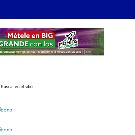
arra
uscar
n
ateral
rincipal
tio