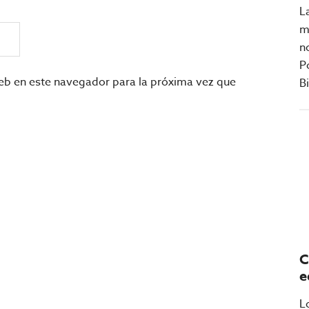
L
m
n
P
eb en este navegador para la próxima vez que
B
C
e
L