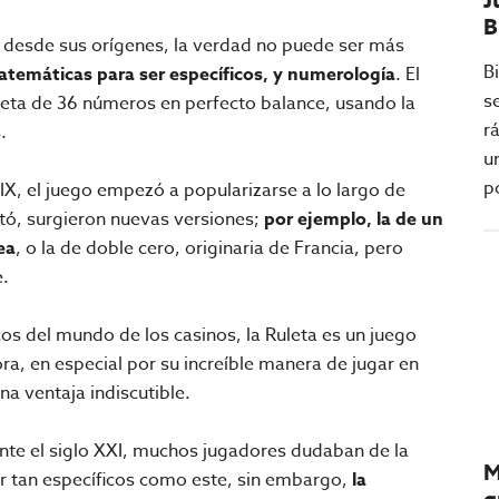
B
o desde sus orígenes, la verdad no puede ser más
B
atemáticas para ser específicos, y numerología
. El
s
leta de 36 números en perfecto balance, usando la
r
.
u
p
XIX, el juego empezó a popularizarse a lo largo de
tó, surgieron nuevas versiones;
por ejemplo, la de un
ea
, o la de doble cero, originaria de Francia, pero
e.
 del mundo de los casinos, la Ruleta es un juego
, en especial por su increíble manera de jugar en
a ventaja indiscutible.
ante el siglo XXI, muchos jugadores dudaban de la
M
r tan específicos como este, sin embargo,
la
q