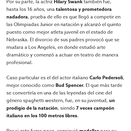
Por su parte, la actriz
Hilary Swank
también fue,
hasta los 16 años, una
talentosa y prometedora
nadadora
, prueba de ello es que llegó a competir en
las Olimpiadas Junior en natación y alcanzó el quinto
puesto como mejor atleta juvenil en el estado de
Nebraska. El divorcio de sus padres provocó que se
mudara a Los Angeles, en donde estudió arte
dramático y comenzó a actuar en teatro de manera
profesional.
Caso particular es el del actor italiano
Carlo Pedersoli
,
mejor conocido como
Bud Spencer.
El que más tarde
se convertiría en una de las leyendas del cine del
género spaghetti western, fue, en su juventud,
un
prodigio de la natación
, siendo
7 veces campeón
italiano en los 100 metros libres
.
Por si esto fuera poco, consiguió
medallas
para su