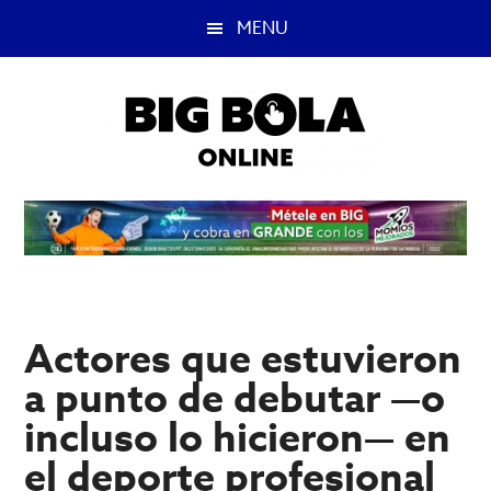
Saltar
Saltar
MENU
al
a
contenido
la
principal
barra
lateral
principal
Big
Lo
mejor
Bola
del
casino
Blog
y
apuestas
Actores que estuvieron
deportivas.
a punto de debutar —o
incluso lo hicieron— en
el deporte profesional