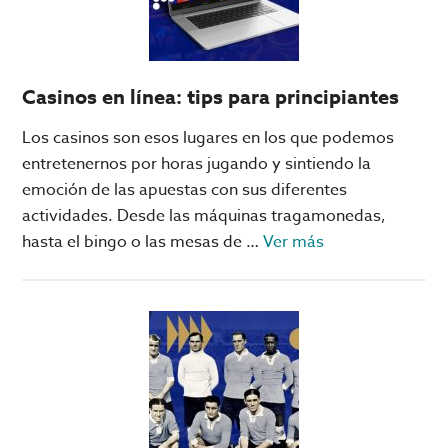
Pumas!
Casinos en línea: tips para principiantes
Los casinos son esos lugares en los que podemos
entretenernos por horas jugando y sintiendo la
emoción de las apuestas con sus diferentes
actividades. Desde las máquinas tragamonedas,
acerca
hasta el bingo o las mesas de …
Ver más
de
Casinos
en
línea:
tips
para
principiantes