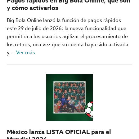
Pagos rápidos en Big Bola Online; qué son
y cómo activarlos
Big Bola Online lanzó la función de pagos rápidos
este 29 de julio de 2026: la nueva funcionalidad que
permitirá a los usuarios agilizar el procesamiento de
los retiros, una vez que su cuenta haya sido activada
acerca
y …
Ver más
de
Pagos
rápidos
en
Big
Bola
Online;
qué
son
México lanza LISTA OFICIAL para el
y