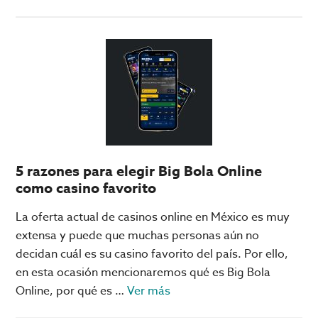
de
F1:
Checo
Pérez
calienta
para
su
primera
carrera
5 razones para elegir Big Bola Online
con
como casino favorito
Cadillac
La oferta actual de casinos online en México es muy
extensa y puede que muchas personas aún no
decidan cuál es su casino favorito del país. Por ello,
en esta ocasión mencionaremos qué es Big Bola
acerca
Online, por qué es …
Ver más
de