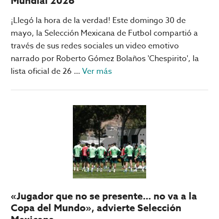
Mundial 2026
cómo
activarlos
¡Llegó la hora de la verdad! Este domingo 30 de
mayo, la Selección Mexicana de Futbol compartió a
través de sus redes sociales un video emotivo
narrado por Roberto Gómez Bolaños 'Chespirito', la
acerca
lista oficial de 26 …
Ver más
de
México
lanza
LISTA
OFICIAL
para
el
Mundial
2026
«Jugador que no se presente… no va a la
Copa del Mundo», advierte Selección