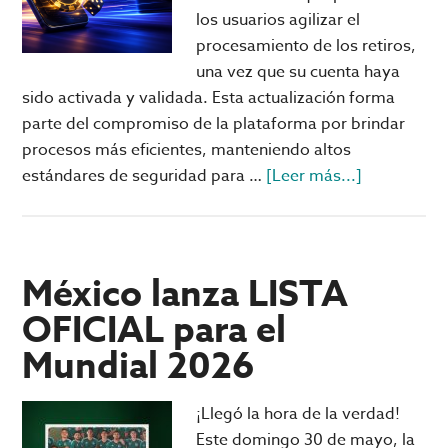
los usuarios agilizar el
procesamiento de los retiros,
una vez que su cuenta haya
sido activada y validada. Esta actualización forma
parte del compromiso de la plataforma por brindar
procesos más eficientes, manteniendo altos
acerca
estándares de seguridad para …
[Leer más...]
de
Pagos
rápidos
en
México lanza LISTA
Big
OFICIAL para el
Bola
Mundial 2026
Online;
qué
son
¡Llegó la hora de la verdad!
y
Este domingo 30 de mayo, la