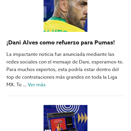
tecnología
de
Qatar
2022
¡Dani Alves como refuerzo para Pumas!
La impactante noticia fue anunciada mediante las
redes sociales con el mensaje de Dani, esperamos-te.
Para muchos expertos, esta podría estar dentro del
top de contrataciones más grandes en toda la Liga
acerca
MX. Te …
Ver más
de
¡Dani
Alves
como
refuerzo
para