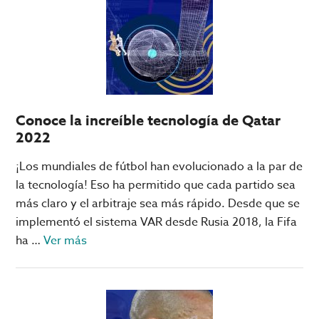
del
Estadio
Al
Janoub,
el
favorito
Conoce la increíble tecnología de Qatar
del
2022
Mundial
en
¡Los mundiales de fútbol han evolucionado a la par de
Qatar
la tecnología! Eso ha permitido que cada partido sea
más claro y el arbitraje sea más rápido. Desde que se
implementó el sistema VAR desde Rusia 2018, la Fifa
acerca
ha …
Ver más
de
Conoce
la
increíble