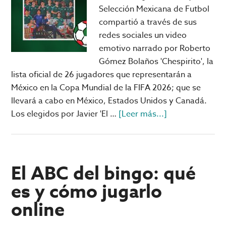
cómo
Selección Mexicana de Futbol
activarlos
compartió a través de sus
redes sociales un video
emotivo narrado por Roberto
Gómez Bolaños 'Chespirito', la
lista oficial de 26 jugadores que representarán a
México en la Copa Mundial de la FIFA 2026; que se
llevará a cabo en México, Estados Unidos y Canadá.
acerca
Los elegidos por Javier 'El …
[Leer más...]
de
México
lanza
LISTA
El ABC del bingo: qué
OFICIAL
es y cómo jugarlo
para
online
el
Mundial