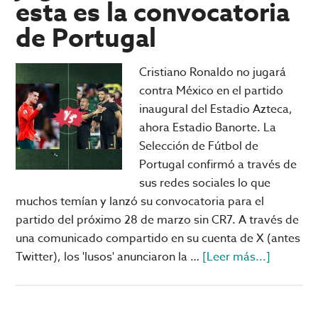
esta es la convocatoria
es
y
de Portugal
cómo
jugarlo
Cristiano Ronaldo no jugará
online
contra México en el partido
inaugural del Estadio Azteca,
ahora Estadio Banorte. La
Selección de Fútbol de
Portugal confirmó a través de
sus redes sociales lo que
muchos temían y lanzó su convocatoria para el
partido del próximo 28 de marzo sin CR7. A través de
una comunicado compartido en su cuenta de X (antes
acerca
Twitter), los 'lusos' anunciaron la …
[Leer más...]
de
Cristiano
Ronaldo