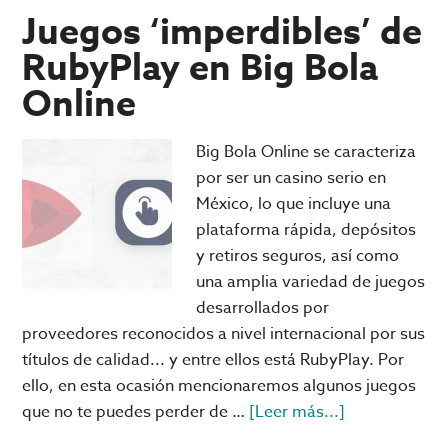
NO
Juegos ‘imperdibles’ de
jugará
RubyPlay en Big Bola
contra
Online
México;
esta
es
Big Bola Online se caracteriza
la
por ser un casino serio en
convocat
México, lo que incluye una
de
plataforma rápida, depósitos
Portugal
y retiros seguros, así como
una amplia variedad de juegos
desarrollados por
proveedores reconocidos a nivel internacional por sus
títulos de calidad... y entre ellos está RubyPlay. Por
ello, en esta ocasión mencionaremos algunos juegos
acerca
que no te puedes perder de …
[Leer más...]
de