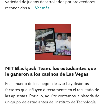
variedad de juegos desarrollados por proveedores
acerca
reconocidos a …
Ver más
de
Juegos
‘imperdibles’
de
RubyPlay
en
Big
Bola
Online
MIT Blackjack Team: los estudiantes que
le ganaron a los casinos de Las Vegas
En el mundo de los juegos de azar hay distintos
factores que influyen directamente en el resultado de
las apuestas. Por ello, aquí te contamos la historia de
un grupo de estudiantes del Instituto de Tecnología