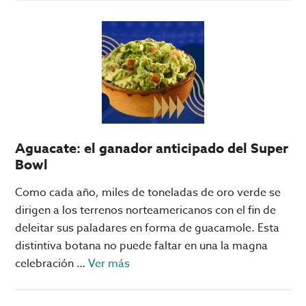
Pachuca
vs
Real
Madrid,
León
vs
Chelsea
y
Aguacate: el ganador anticipado del Super
Rayados
Bowl
vs
Inter:
Como cada año, miles de toneladas de oro verde se
los
dirigen a los terrenos norteamericanos con el fin de
juegos
deleitar sus paladares en forma de guacamole. Esta
que
distintiva botana no puede faltar en una la magna
se
acerca
celebración …
Ver más
podrían
de
tener
Aguacate: