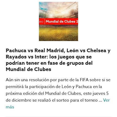
League:
qué
necesita
tu
equipo
para
pasar
Pachuca vs Real Madrid, León vs Chelsea y
a
Rayados vs Inter: los juegos que se
Octavos
podrían tener en fase de grupos del
Mundial de Clubes
Aún sin una resolución por parte de la FIFA sobre si se
permitirá la participación de León y Pachuca en la
próxima edición del Mundial de Clubes, este jueves 5
de diciembre se realizó el sorteo para el torneo …
Ver
acerca
más
de