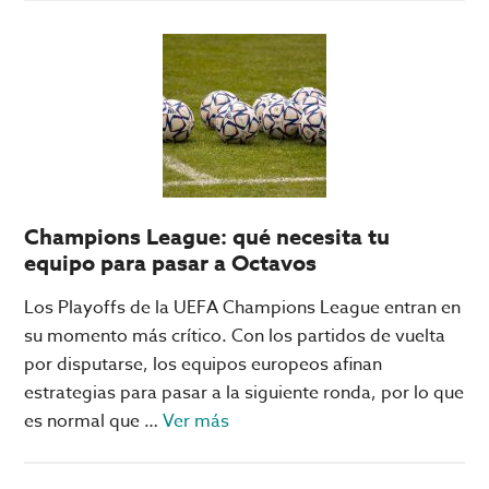
5
razones
para
elegir
Big
Bola
Online
como
Champions League: qué necesita tu
casino
equipo para pasar a Octavos
favorito
Los Playoffs de la UEFA Champions League entran en
su momento más crítico. Con los partidos de vuelta
por disputarse, los equipos europeos afinan
estrategias para pasar a la siguiente ronda, por lo que
acerca
es normal que …
Ver más
de
Champions