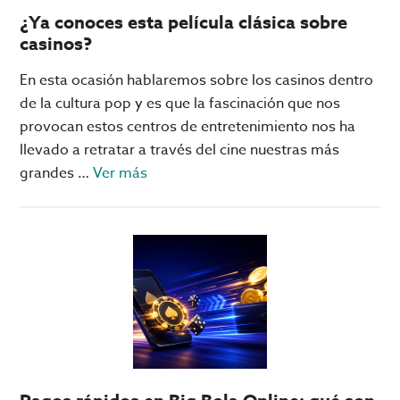
del
¿Ya conoces esta película clásica sobre
mundo?
casinos?
No,
no
En esta ocasión hablaremos sobre los casinos dentro
están
de la cultura pop y es que la fascinación que nos
en
provocan estos centros de entretenimiento nos ha
las
llevado a retratar a través del cine nuestras más
Vegas
acerca
grandes …
Ver más
de
¿Ya
conoces
esta
película
clásica
sobre
casinos?