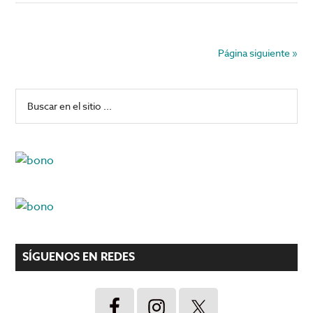
Juegos
‘imperdibles’
de
Página siguiente »
RubyPlay
en
Barra
Buscar
Big
en
lateral
Bola
el
Online
principal
sitio
...
SÍGUENOS EN REDES