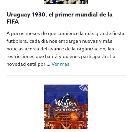
Uruguay 1930, el primer mundial de la
FIFA
A pocos meses de que comience la más grande fiesta
futbolera, cada día nos embargan nuevas y más
noticias acerca del avance de la organización, las
restricciones que habrá y quiénes participarán. La
acerca
novedad está por …
Ver más
de
Uruguay
1930,
el
primer
mundial
de
la