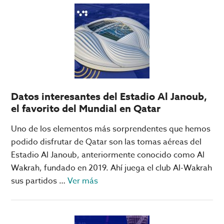
en
el
fase
ganador
de
anticipado
grupos
del
del
Super
Mundial
Bowl
de
Clubes
Datos interesantes del Estadio Al Janoub,
el favorito del Mundial en Qatar
Uno de los elementos más sorprendentes que hemos
podido disfrutar de Qatar son las tomas aéreas del
Estadio Al Janoub, anteriormente conocido como Al
Wakrah, fundado en 2019. Ahí juega el club Al-Wakrah
acerca
sus partidos …
Ver más
de
Datos
interesantes