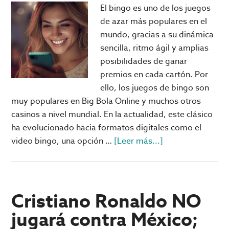
2026
El bingo es uno de los juegos
de azar más populares en el
mundo, gracias a su dinámica
sencilla, ritmo ágil y amplias
posibilidades de ganar
premios en cada cartón. Por
ello, los juegos de bingo son
muy populares en Big Bola Online y muchos otros
casinos a nivel mundial. En la actualidad, este clásico
ha evolucionado hacia formatos digitales como el
acerca
video bingo, una opción …
[Leer más...]
de
El
ABC
del
Cristiano Ronaldo NO
bingo:
jugará contra México;
qué