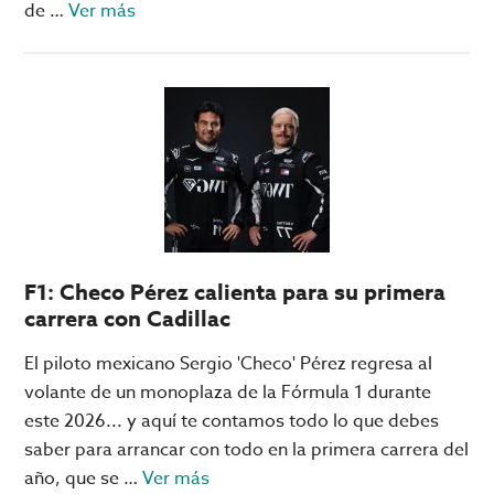
acerca
de …
Ver más
de
MIT
Blackjack
Team:
los
estudiantes
que
le
ganaron
F1: Checo Pérez calienta para su primera
a
carrera con Cadillac
los
casinos
El piloto mexicano Sergio 'Checo' Pérez regresa al
de
volante de un monoplaza de la Fórmula 1 durante
Las
este 2026... y aquí te contamos todo lo que debes
Vegas
saber para arrancar con todo en la primera carrera del
acerca
año, que se …
Ver más