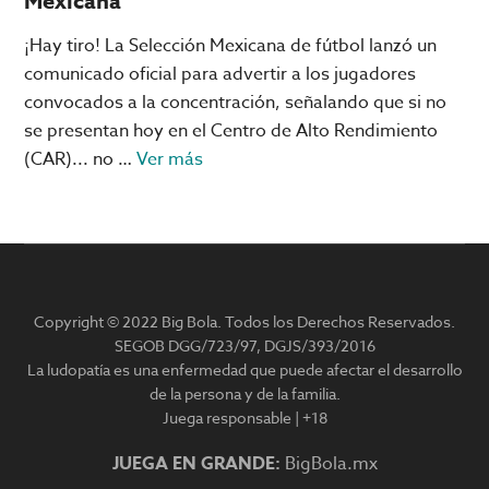
Mexicana
¡Hay tiro! La Selección Mexicana de fútbol lanzó un
comunicado oficial para advertir a los jugadores
convocados a la concentración, señalando que si no
se presentan hoy en el Centro de Alto Rendimiento
acerca
(CAR)... no …
Ver más
de
«Jugador
que
no
se
Copyright © 2022 Big Bola. Todos los Derechos Reservados.
presente…
SEGOB DGG/723/97, DGJS/393/2016
no
La ludopatía es una enfermedad que puede afectar el desarrollo
va
de la persona y de la familia.
a
Juega responsable | +18
la
JUEGA EN GRANDE:
BigBola.mx
Copa