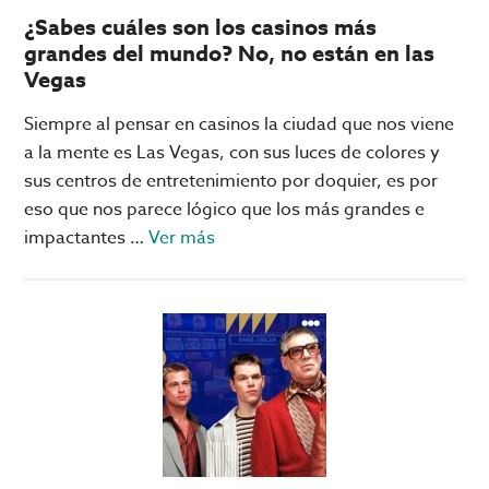
FIFA
¿Sabes cuáles son los casinos más
grandes del mundo? No, no están en las
Vegas
Siempre al pensar en casinos la ciudad que nos viene
a la mente es Las Vegas, con sus luces de colores y
sus centros de entretenimiento por doquier, es por
eso que nos parece lógico que los más grandes e
acerca
impactantes …
Ver más
de
¿Sabes
cuáles
son
los
casinos
más
grandes