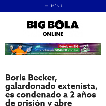
Saltar
Saltar
MENU
al
a
contenido
la
principal
barra
lateral
principal
Big
Lo
mejor
Bola
del
casino
Blog
y
apuestas
Boris Becker,
deportivas.
galardonado extenista,
es condenado a 2 años
de prisión y abre