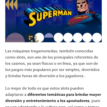
Las máquinas tragamonedas, también conocidas
como slots, son uno de los principales referentes de
los casinos, ya sean físicos o en línea, ya que son de
los juegos más populares por ser simples, divertidos
y brindar horas de diversión a los jugadores.
Lo mejor de todo es que estos slots pueden
adaptarse a
diferentes temáticas para brindar mayor
diversión y entretenimiento a los apostadores
, pues
se van adaptando a la cultura pop, así como a temas