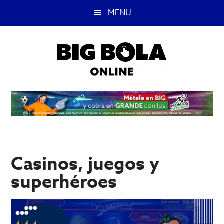
Saltar
Saltar
MENU
al
a
contenido
la
principal
barra
lateral
principal
Big
Lo
mejor
Bola
del
casino
Blog
y
apuestas
Casinos, juegos y
deportivas.
superhéroes