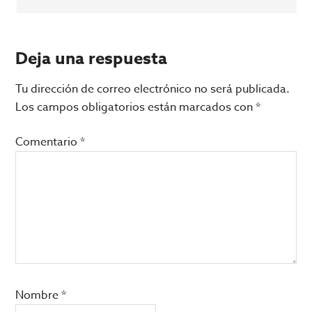
Deja una respuesta
Tu dirección de correo electrónico no será publicada.
Los campos obligatorios están marcados con
*
Comentario
*
Nombre
*