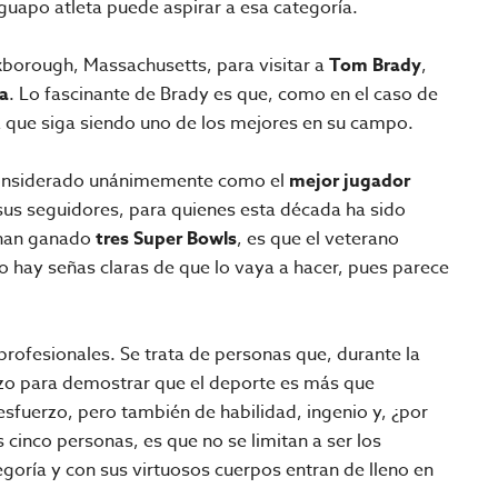
 guapo atleta puede aspirar a esa categoría.
xborough, Massachusetts, para visitar a
Tom Brady
,
ra
. Lo fascinante de Brady es que, como en el caso de
 que siga siendo uno de los mejores en su campo.
s considerado unánimemente como el
mejor jugador
sus seguidores, para quienes esta década ha sido
s han ganado
tres Super Bowls
, es que el veterano
no hay señas claras de que lo vaya a hacer, pues parece
profesionales. Se trata de personas que, durante la
zo para demostrar que el deporte es más que
de esfuerzo, pero también de habilidad, ingenio y, ¿por
 cinco personas, es que no se limitan a ser los
goría y con sus virtuosos cuerpos entran de lleno en