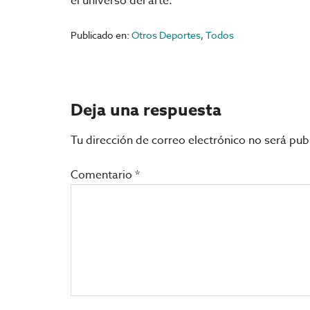
el universo del arte.
Publicado en:
Otros Deportes
,
Todos
Interacciones
Deja una respuesta
con
Tu dirección de correo electrónico no será pub
los
Comentario
*
lectores