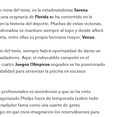
reina del tenis, es la estadounidense
Serena
cana originaria de
Florida s
e ha convertido en la
n la historia del deporte. Muchas de estas victorias,
adrenalina se mantuvo siempre al tope y donde afloró
ueta, entre ellas su propia hermana mayor,
Venus
.
 ni del tenis, siempre habrá oportunidad de darse un
adadores. Aquí, el indiscutible campeón es el
e cuatro
Juegos Olímpicos
seguidos se ha posicionado
abilidad para atravesar la piscina en escasos
s profesionales es asombroso y que se ha visto
agonizado Phelps fuera de temporada (sobre todo
te nadador fama como una suerte de genio
mpo en que esos imaginarios los reservábamos para