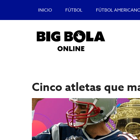
Saltar
Saltar
INICIO
FÚTBOL
FÚTBOL AMERICAN
al
a
contenido
la
principal
barra
lateral
principal
Big
Lo
mejor
Bola
del
Cinco atletas que m
casino
Blog
y
apuestas
deportivas.