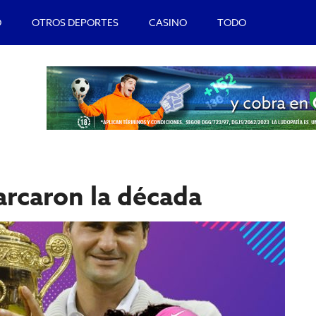
O
OTROS DEPORTES
CASINO
TODO
arcaron la década
B
l
p