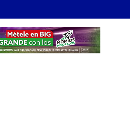
arra
ateral
rincipal