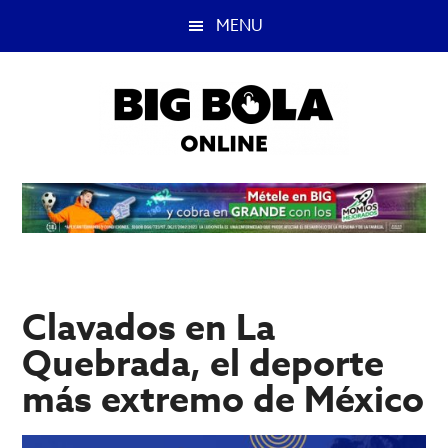
Saltar
Saltar
MENU
al
a
contenido
la
principal
barra
lateral
principal
Big
Lo
mejor
Bola
del
casino
Blog
y
apuestas
Clavados en La
deportivas.
Quebrada, el deporte
más extremo de México