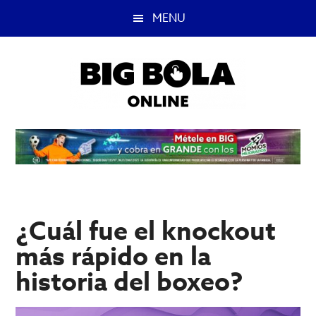
Saltar
Saltar
MENU
al
a
contenido
la
principal
barra
lateral
principal
Big
Lo
mejor
Bola
del
casino
Blog
y
apuestas
¿Cuál fue el knockout
deportivas.
más rápido en la
historia del boxeo?