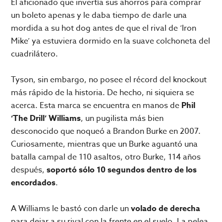
El aficionado que invertía sus ahorros para comprar
un boleto apenas y le daba tiempo de darle una
mordida a su hot dog antes de que el rival de ‘Iron
Mike’ ya estuviera dormido en la suave colchoneta del
cuadrilátero.
Tyson, sin embargo, no posee el récord del knockout
más rápido de la historia. De hecho, ni siquiera se
acerca. Esta marca se encuentra en manos de
Phil
‘The Drill’ Williams
, un pugilista más bien
desconocido que noqueó a Brandon Burke en 2007.
Curiosamente, mientras que un Burke aguantó una
batalla campal de 110 asaltos, otro Burke, 114 años
después,
soportó sólo 10 segundos dentro de los
encordados
.
A Williams le bastó con darle un
volado de derecha
para dejar a su rival con la frente en el suelo. La pelea