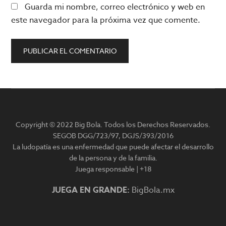
Guarda mi nombre, correo electrónico y web en
este navegador para la próxima vez que comente.
Barra
lateral
Copyright © 2022 Big Bola. Todos los Derechos Reservados.
principal
SEGOB DGG/723/97, DGJS/393/2016
La ludopatía es una enfermedad que puede afectar el desarrollo
de la persona y de la familia.
Juega responsable | +18
JUEGA EN GRANDE:
BigBola.mx