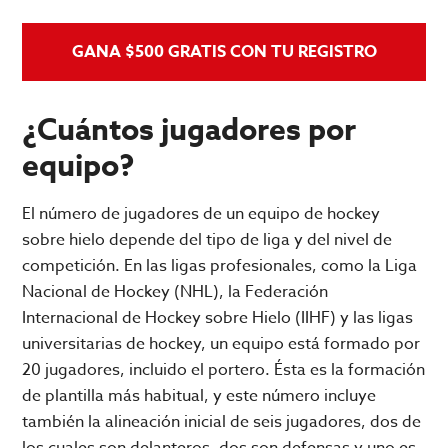
GANA $500 GRATIS CON TU REGISTRO
¿Cuántos jugadores por
equipo?
El número de jugadores de un equipo de hockey
sobre hielo depende del tipo de liga y del nivel de
competición. En las ligas profesionales, como la Liga
Nacional de Hockey (NHL), la Federación
Internacional de Hockey sobre Hielo (IIHF) y las ligas
universitarias de hockey, un equipo está formado por
20 jugadores, incluido el portero. Ésta es la formación
de plantilla más habitual, y este número incluye
también la alineación inicial de seis jugadores, dos de
los cuales son delanteros, dos son defensas y uno es