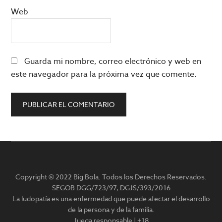
Web
Guarda mi nombre, correo electrónico y web en
este navegador para la próxima vez que comente.
Barra
lateral
Copyright © 2022 Big Bola. Todos los Derechos Reservados.
principal
SEGOB DGG/723/97, DGJS/393/2016
La ludopatía es una enfermedad que puede afectar el desarrollo
de la persona y de la familia.
Juega responsable | +18