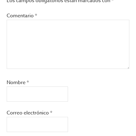
los
Los campos obligatorios están marcados con
*
lectores
Comentario
*
Nombre
*
Correo electrónico
*