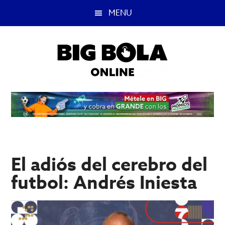
Saltar
Saltar
MENU
al
a
contenido
la
principal
barra
lateral
principal
Big
Lo
mejor
Bola
del
casino
Blog
y
apuestas
El adiós del cerebro del
deportivas.
futbol: Andrés Iniesta