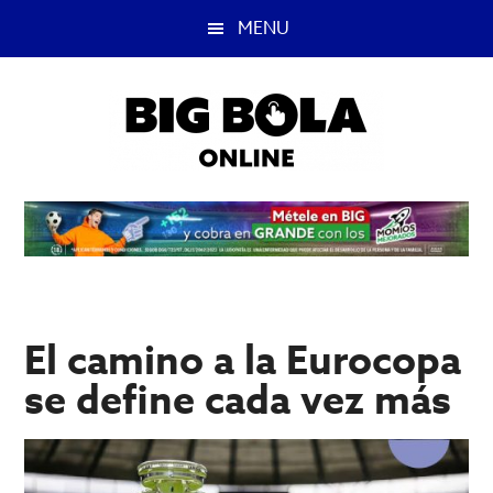
Saltar
Saltar
MENU
al
a
contenido
la
principal
barra
lateral
principal
Big
Lo
mejor
Bola
del
casino
Blog
y
apuestas
El camino a la Eurocopa
deportivas.
se define cada vez más