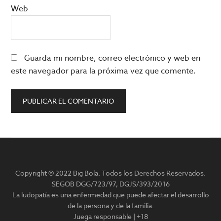
Web
Guarda mi nombre, correo electrónico y web en
este navegador para la próxima vez que comente.
Barra
lateral
Copyright © 2022 Big Bola. Todos los Derechos Reservados.
principal
SEGOB DGG/723/97, DGJS/393/2016
La ludopatía es una enfermedad que puede afectar el desarrollo
de la persona y de la familia.
Juega responsable | +18