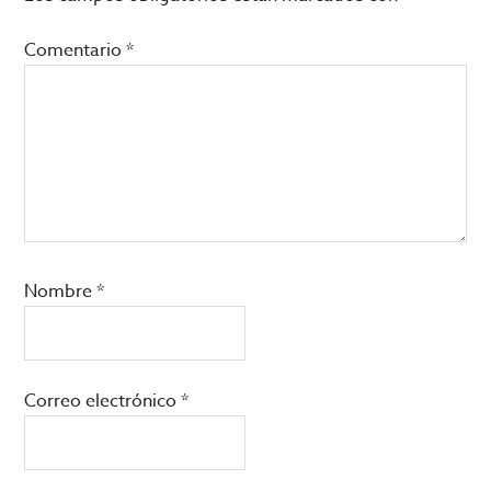
los
lectores
Comentario
*
Nombre
*
Correo electrónico
*