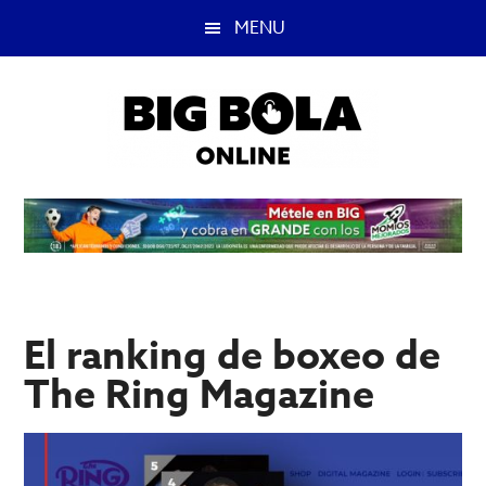
Saltar
Saltar
MENU
al
a
contenido
la
principal
barra
lateral
principal
Big
Lo
mejor
Bola
del
casino
Blog
y
apuestas
El ranking de boxeo de
deportivas.
The Ring Magazine