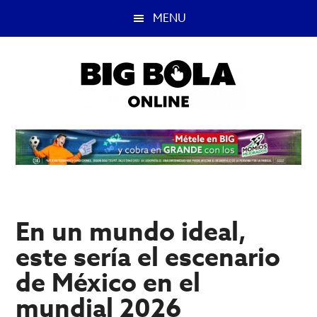
Saltar
Saltar
MENU
al
a
contenido
la
principal
barra
lateral
principal
Big
Lo
mejor
Bola
del
casino
Blog
y
apuestas
En un mundo ideal,
deportivas.
este sería el escenario
de México en el
mundial 2026