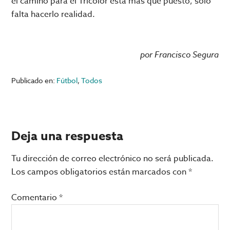
el camino para el Tricolor está más que puesto, sólo
falta hacerlo realidad.
por Francisco Segura
Publicado en:
Fútbol
,
Todos
Interacciones
Deja una respuesta
con
Tu dirección de correo electrónico no será publicada.
los
Los campos obligatorios están marcados con
*
lectores
Comentario
*