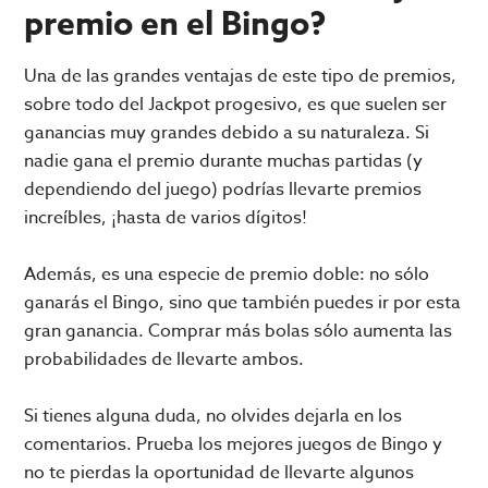
premio en el Bingo?
Una de las grandes ventajas de este tipo de premios,
sobre todo del Jackpot progesivo, es que suelen ser
ganancias muy grandes debido a su naturaleza. Si
nadie gana el premio durante muchas partidas (y
dependiendo del juego) podrías llevarte premios
increíbles, ¡hasta de varios dígitos!
Además, es una especie de premio doble: no sólo
ganarás el Bingo, sino que también puedes ir por esta
gran ganancia. Comprar más bolas sólo aumenta las
probabilidades de llevarte ambos.
Si tienes alguna duda, no olvides dejarla en los
comentarios. Prueba los mejores juegos de Bingo y
no te pierdas la oportunidad de llevarte algunos