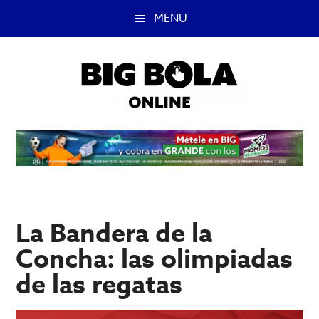
Saltar
Saltar
MENU
al
a
contenido
la
principal
barra
lateral
principal
Big
Lo
mejor
Bola
del
casino
Blog
y
apuestas
La Bandera de la
deportivas.
Concha: las olimpiadas
de las regatas