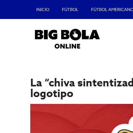
Saltar
Saltar
INICIO
FÚTBOL
FÚTBOL AMERICAN
al
a
contenido
la
principal
barra
lateral
principal
Big
Lo
mejor
Bola
del
La “chiva sintentizad
casino
Blog
y
logotipo
apuestas
deportivas.