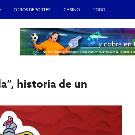
O
OTROS DEPORTES
CASINO
TODO
a”, historia de un
B
l
p