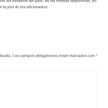
os los estadios del país, en las tiendas deportivas, en
la piel de los aficionados.
licada.
Los campos obligatorios están marcados con
*