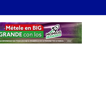
arra
ateral
rincipal