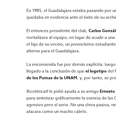
En 1985, el Guadalajara estaba pasando por u
quedaba en evidencia ante el éxito de su archir
El entonces presidente del club,
Carlos Gonzá
revitalizara al equipo, en lugar de acudir a un
el hijo de su vecino, un jovencísimo estudiante
alterno para el Guadalajara.
La encomienda fue por demás explícita: luego 
llegado a la conclusión de que
el logotipo
del 
de los Pumas de la UNAM
, y, por tanto, se pr
Xicoténcatl le pidió ayuda a su amigo
Ernesto 
para sintetizar gráficamente la esencia de las 
agresivo pero sí serio. No una chiva pasiva, n
atacara como un macho cabrío.