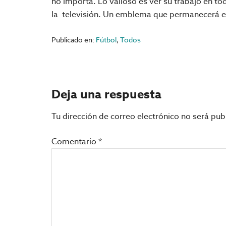
no importa. Lo valioso es ver su trabajo en tod
la televisión. Un emblema que permanecerá en 
Publicado en:
Fútbol
,
Todos
Interacciones
Deja una respuesta
con
Tu dirección de correo electrónico no será pub
los
Comentario
*
lectores