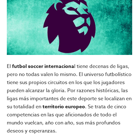
El
futbol soccer internaciona
l tiene decenas de ligas,
pero no todas valen lo mismo. El universo futbolístico
tiene sus propios circuitos en los que los jugadores
pueden alcanzar la gloria. Por razones históricas, las
ligas más importantes de este deporte se localizan en
su totalidad en
territorio europeo
. Se trata de cinco
competencias en las que aficionados de todo el
mundo vuelcan, año con año, sus más profundos
deseos y esperanzas.