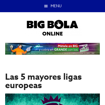
Saltar
Saltar
MENU
al
a
contenido
la
principal
barra
lateral
principal
Big
Lo
mejor
Bola
del
casino
Blog
y
apuestas
Las 5 mayores ligas
deportivas.
europeas