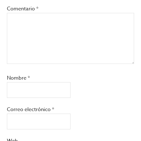
lectores
Comentario
*
Nombre
*
Correo electrónico
*
Web