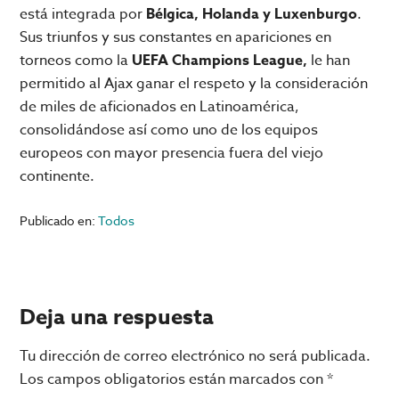
está integrada por
Bélgica, Holanda y Luxenburgo
.
Sus triunfos y sus constantes en apariciones en
torneos como la
UEFA Champions League,
le han
permitido al Ajax ganar el respeto y la consideración
de miles de aficionados en Latinoamérica,
consolidándose así como uno de los equipos
europeos con mayor presencia fuera del viejo
continente.
Publicado en:
Todos
Interacciones
Deja una respuesta
con
Tu dirección de correo electrónico no será publicada.
los
Los campos obligatorios están marcados con
*