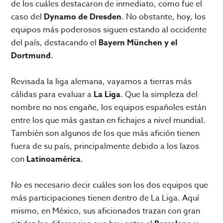
de los cuáles destacaron de inmediato, como fue el
caso del
Dynamo de Dresden
. No obstante, hoy, los
equipos más poderosos siguen estando al occidente
del país, destacando el
Bayern München y el
Dortmund
.
Revisada la liga alemana, vayamos a tierras más
cálidas para evaluar a
La Liga
. Que la simpleza del
nombre no nos engañe, los equipos españoles están
entre los que más gastan en fichajes a nivel mundial.
También son algunos de los que más afición tienen
fuera de su país, principalmente debido a los lazos
con
Latinoamérica
.
No es necesario decir cuáles son los dos equipos que
más participaciones tienen dentro de La Liga. Aquí
mismo, en México, sus aficionados trazan con gran