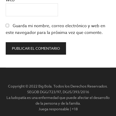
Guarda mi nombre, correo electrónico y web en
este navegador para la próxima vez que comente.
Barra
lateral
Copyright © 2022 Big Bola. Todos los Derechos Reservados.
principal
SEGOB DGG/723/97, DGJS/393/2016
La ludopatía es una enfermedad que puede afectar el desarrollo
de la persona y de la familia.
Juega responsable | +18