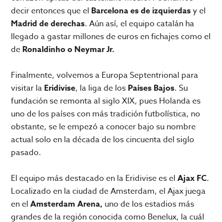
decir entonces que el
Barcelona es de izquierdas
y el
Madrid de derechas
. Aún así, el equipo catalán ha
llegado a gastar millones de euros en fichajes como el
de
Ronaldinho o Neymar Jr.
Finalmente, volvemos a Europa Septentrional para
visitar la
Eridivise
, la liga de los
Países Bajos
. Su
fundación se remonta al siglo XIX, pues Holanda es
uno de los países con más tradición futbolística, no
obstante, se le empezó a conocer bajo su nombre
actual solo en la década de los cincuenta del siglo
pasado.
El equipo más destacado en la Eridivise es el
Ajax FC
.
Localizado en la ciudad de Amsterdam, el Ajax juega
en el
Amsterdam Arena,
uno de los estadios más
grandes de la región conocida como Benelux, la cuál