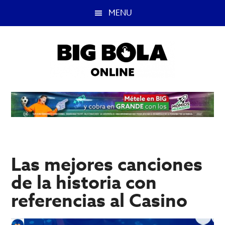
Saltar
Saltar
MENU
al
a
contenido
la
principal
barra
lateral
principal
Big
Lo
mejor
Bola
del
casino
Blog
y
apuestas
Las mejores canciones
deportivas.
de la historia con
referencias al Casino