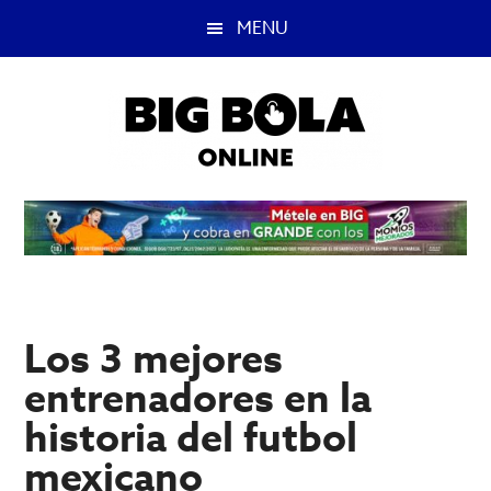
Saltar
Saltar
MENU
al
a
contenido
la
principal
barra
lateral
principal
Big
Lo
mejor
Bola
del
casino
Blog
y
apuestas
Los 3 mejores
deportivas.
entrenadores en la
historia del futbol
mexicano