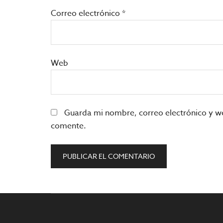
Correo electrónico
*
Web
Guarda mi nombre, correo electrónico y w
comente.