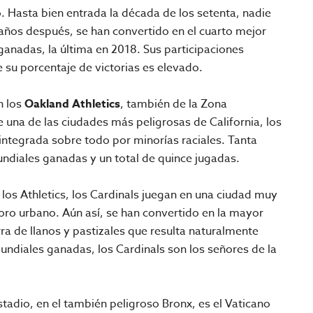
 Hasta bien entrada la década de los setenta, nadie
 años después, se han convertido en el cuarto mejor
anadas, la última en 2018. Sus participaciones
ue su porcentaje de victorias es elevado.
n los
Oakland Athletics
, también de la Zona
e una de las ciudades más peligrosas de California, los
 integrada sobre todo por minorías raciales. Tanta
mundiales ganadas y un total de quince jugadas.
los Athletics, los Cardinals juegan en una ciudad muy
oro urbano. Aún así, se han convertido en la mayor
erra de llanos y pastizales que resulta naturalmente
mundiales ganadas, los Cardinals son los señores de la
tadio, en el también peligroso Bronx, es el Vaticano