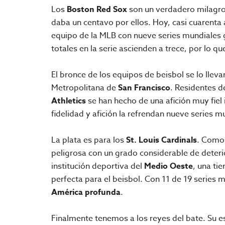
Los
Boston Red Sox
son un verdadero milagro.
daba un centavo por ellos. Hoy, casi cuarenta
equipo de la MLB con nueve series mundiales g
totales en la serie ascienden a trece, por lo q
El bronce de los equipos de beisbol se lo lleva
Metropolitana de
San Francisco
. Residentes d
Athletics
se han hecho de una afición muy fiel
fidelidad y afición la refrendan nueve series 
La plata es para los
St. Louis Cardinals
. Como 
peligrosa con un grado considerable de deteri
institución deportiva del
Medio Oeste
, una ti
perfecta para el beisbol. Con 11 de 19 series 
América profunda
.
Finalmente tenemos a los reyes del bate. Su es