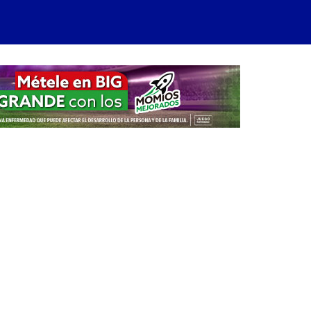
arra
ateral
rincipal