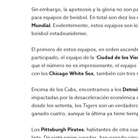
Sin embargo, la apoteosis y la gloria no son 
para equipos de beisbol. En total son diez los
Mundial
. Evidentemente, estos equipos son lo
beisbol estadounidense.
El primero de estos equipos, en orden ascende
participado, el equipo de la ‘
Ciudad de los Vi
que el número no es impresionante, el equipo h
con los
Chicago White Sox
, también con tres 
Encima de los Cubs, encontramos a los
Detroi
impactadas por la desaceleración económica qu
desde los setenta, los Tigers son un verdadero
ganado cuatro, aunque la última ya tiene tiem
Los
Pittsburgh Pirates
, habitantes de otra ciu
lista. De siete series jugadas, han ganado cin