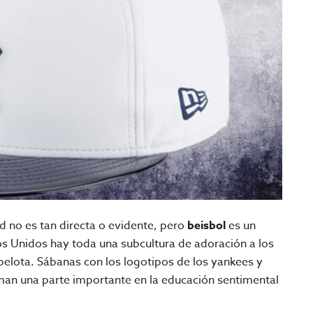
d no es tan directa o evidente, pero
beisbol
es un
os Unidos hay toda una subcultura de adoración a los
pelota. Sábanas con los logotipos de los yankees y
man una parte importante en la educación sentimental