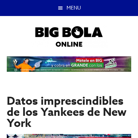
Saltar
Saltar
MENU
al
a
contenido
la
principal
barra
lateral
principal
Big
Lo
mejor
Bola
del
casino
Blog
y
apuestas
Datos imprescindibles
deportivas.
de los Yankees de New
York