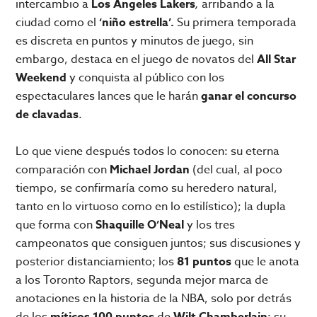
intercambio a
Los Angeles Lakers
,
arribando a la
ciudad como el
‘niño estrella’.
Su primera temporada
es discreta en puntos y minutos de juego, sin
embargo, destaca en el juego de novatos del
All Star
Weekend
y conquista al público con los
espectaculares lances que le harán
ganar el concurso
de clavadas
.
Lo que viene después todos lo conocen: su eterna
comparación con
Michael Jordan
(del cual, al poco
tiempo, se confirmaría como su heredero natural,
tanto en lo virtuoso como en lo estilístico); la dupla
que forma con
Shaquille O’Neal
y los tres
campeonatos que consiguen juntos; sus discusiones y
posterior distanciamiento; los
81 puntos
que le anota
a los Toronto Raptors, segunda mejor marca de
anotaciones en la historia de la NBA, solo por detrás
de los
míticos 100 puntos
de
Wilt Chamberlain
; su