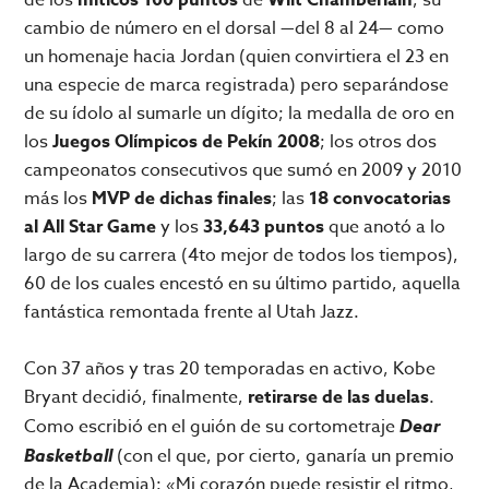
cambio de número en el dorsal —del 8 al 24— como
un homenaje hacia Jordan (quien convirtiera el 23 en
una especie de marca registrada) pero separándose
de su ídolo al sumarle un dígito; la medalla de oro en
los
Juegos Olímpicos de Pekín 2008
; los otros dos
campeonatos consecutivos que sumó en 2009 y 2010
más los
MVP de dichas finales
; las
18 convocatorias
al All Star Game
y los
33,643 puntos
que anotó a lo
largo de su carrera (4to mejor de todos los tiempos),
60 de los cuales encestó en su último partido, aquella
fantástica remontada frente al Utah Jazz.
Con 37 años y tras 20 temporadas en activo, Kobe
Bryant decidió, finalmente,
retirarse de las duelas
.
Como escribió en el guión de su cortometraje
Dear
Basketball
(con el que, por cierto, ganaría un premio
de la Academia): «Mi corazón puede resistir el ritmo,