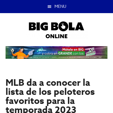
Saltar
Saltar
MENU
al
a
contenido
la
principal
barra
lateral
principal
Big
Lo
mejor
Bola
del
casino
Blog
y
apuestas
MLB da a conocer la
deportivas.
lista de los peloteros
favoritos para la
temporada 2023