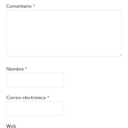
lectores
Comentario
*
Nombre
*
Correo electrónico
*
Web