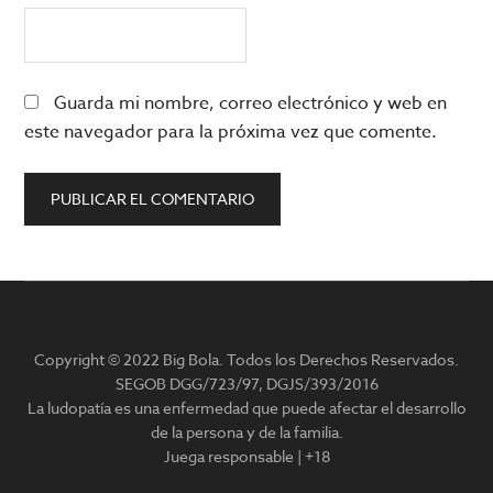
Guarda mi nombre, correo electrónico y web en
este navegador para la próxima vez que comente.
Barra
lateral
Copyright © 2022 Big Bola. Todos los Derechos Reservados.
principal
SEGOB DGG/723/97, DGJS/393/2016
La ludopatía es una enfermedad que puede afectar el desarrollo
de la persona y de la familia.
Juega responsable | +18