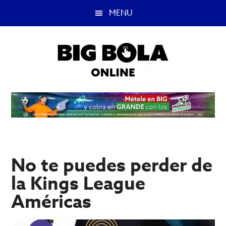
Saltar
Saltar
MENU
al
a
contenido
la
principal
barra
lateral
principal
Big
Lo
mejor
Bola
del
casino
Blog
y
apuestas
No te puedes perder de
deportivas.
la Kings League
Américas