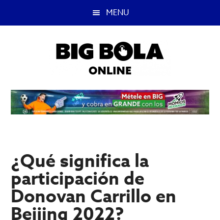
Saltar
Saltar
MENU
al
a
contenido
la
principal
barra
lateral
principal
Big
Lo
mejor
Bola
del
casino
Blog
y
apuestas
¿Qué significa la
deportivas.
participación de
Donovan Carrillo en
Beijing 2022?