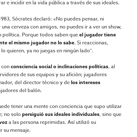
 e incidir en la vida pública a través de sus ideales.
 1983, Sócrates declaró: «No puedes pensar, ni
r una cerveza con amigos, no puedes ir a ver un show,
n política. Porque todos saben que
el jugador tiene
nte el mismo jugador no lo sabe
. Si reaccionas,
 lo quieren, ya no juegas en ningún lado”.
s con
consciencia social o inclinaciones políticas
, al
ervidores de sus equipos y su afición; jugadores
ador, del director técnico y de
los intereses
ajadores del balón.
uede tener una mente con conciencia que supo utilizar
e; no solo
persiguió sus ideales individuales
, sino que
 voz
a las persona reprimidas. Así utilizó su
ir su mensaje.