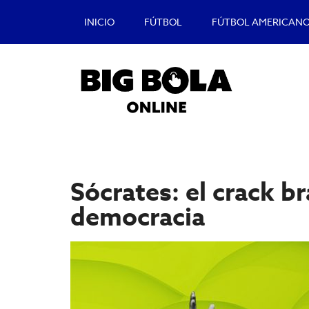
Saltar
Saltar
INICIO
FÚTBOL
FÚTBOL AMERICAN
al
a
contenido
la
principal
barra
lateral
principal
Big
Lo
mejor
Bola
del
Sócrates: el crack b
casino
Blog
y
democracia
apuestas
deportivas.