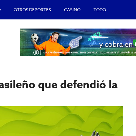
O
OTROS DEPORTES
CASINO
TODO
rasileño que defendió la
B
l
p