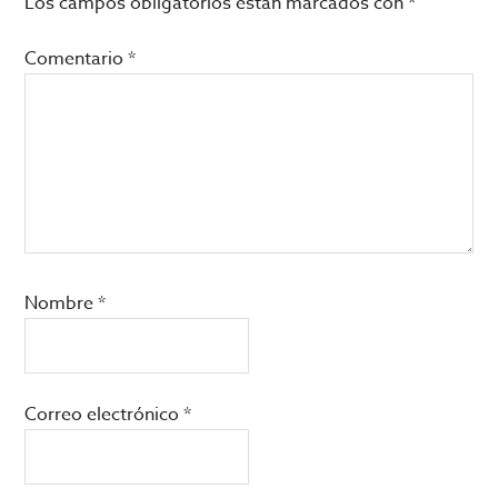
los
Los campos obligatorios están marcados con
*
lectores
Comentario
*
Nombre
*
Correo electrónico
*