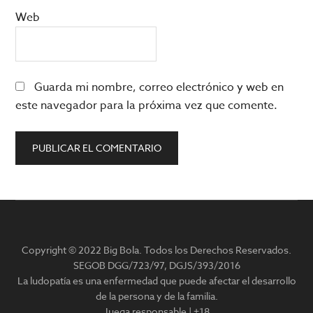
Web
Guarda mi nombre, correo electrónico y web en
este navegador para la próxima vez que comente.
Barra
lateral
Copyright © 2022 Big Bola. Todos los Derechos Reservados.
principal
SEGOB DGG/723/97, DGJS/393/2016
La ludopatía es una enfermedad que puede afectar el desarrollo
de la persona y de la familia.
Juega responsable | +18