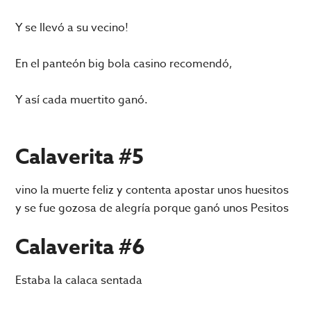
Y se llevó a su vecino!
En el panteón big bola casino recomendó,
Y así cada muertito ganó.
Calaverita #5
vino la muerte feliz y contenta apostar unos huesitos
y se fue gozosa de alegría porque ganó unos Pesitos
Calaverita #6
Estaba la calaca sentada