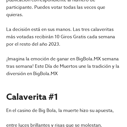
participante. Puedes votar todas las veces que
quieras.
La decisión está en sus manos. Las tres calaveritas
más votadas recibirán 10 Giros Gratis cada semana
por el resto del año 2023.
¡Imagina la emoción de ganar en BigBola.MX semana
tras semana! Este Día de Muertos une la tradición y la
diversión en BigBola.MX
Calaverita #1
En el casino de Big Bola, la muerte hizo su apuesta,
entre luces brillantes y risas que se molestan.