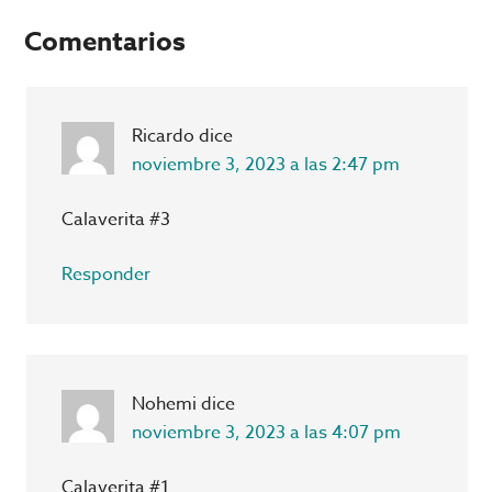
Interacciones
Comentarios
con
los
Ricardo
dice
lectores
noviembre 3, 2023 a las 2:47 pm
Calaverita #3
Responder
Nohemi
dice
noviembre 3, 2023 a las 4:07 pm
Calaverita #1