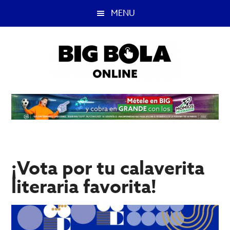
Saltar
Saltar
MENU
al
a
contenido
la
principal
barra
lateral
principal
Big
Lo
mejor
Bola
del
casino
Blog
y
apuestas
¡Vota por tu calaverita
deportivas.
literaria favorita!