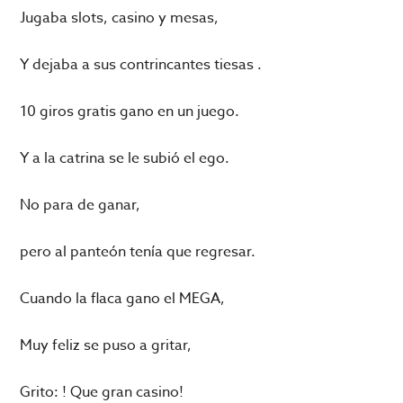
Jugaba slots, casino y mesas,
Y dejaba a sus contrincantes tiesas .
10 giros gratis gano en un juego.
Y a la catrina se le subió el ego.
No para de ganar,
pero al panteón tenía que regresar.
Cuando la flaca gano el MEGA,
Muy feliz se puso a gritar,
Grito: ! Que gran casino!