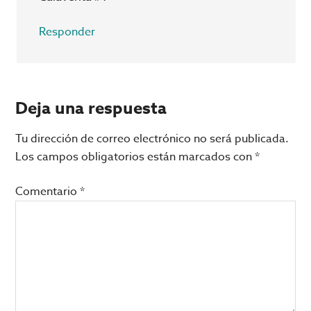
Responder
Deja una respuesta
Tu dirección de correo electrónico no será publicada.
Los campos obligatorios están marcados con
*
Comentario
*