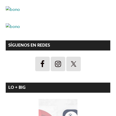
principal
sitio
...
SÍGUENOS EN REDES
LO + BIG