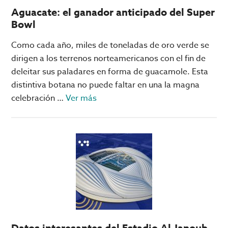
y
Aguacate: el ganador anticipado del Super
Rayados
Bowl
vs
Inter:
Como cada año, miles de toneladas de oro verde se
los
dirigen a los terrenos norteamericanos con el fin de
juegos
deleitar sus paladares en forma de guacamole. Esta
que
distintiva botana no puede faltar en una la magna
se
acerca
celebración …
Ver más
podrían
de
tener
Aguacate:
en
el
fase
ganador
de
anticipado
grupos
del
del
Super
Mundial
Bowl
de
Clubes
Datos interesantes del Estadio Al Janoub,