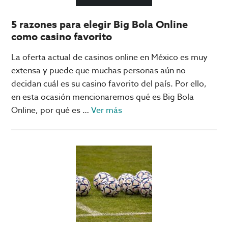
carrera
5 razones para elegir Big Bola Online
con
como casino favorito
Cadillac
La oferta actual de casinos online en México es muy
extensa y puede que muchas personas aún no
decidan cuál es su casino favorito del país. Por ello,
en esta ocasión mencionaremos qué es Big Bola
acerca
Online, por qué es …
Ver más
de
5
razones
para
elegir
Big
Bola
Online