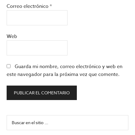
Correo electrónico
*
Web
Guarda mi nombre, correo electrónico y web en
este navegador para la próxima vez que comente.
Barra
Buscar
en
lateral
el