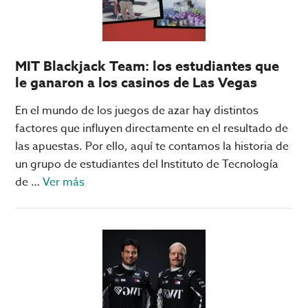
Big
Bola
Online
MIT Blackjack Team: los estudiantes que
le ganaron a los casinos de Las Vegas
En el mundo de los juegos de azar hay distintos
factores que influyen directamente en el resultado de
las apuestas. Por ello, aquí te contamos la historia de
un grupo de estudiantes del Instituto de Tecnología
acerca
de …
Ver más
de
MIT
Blackjack
Team:
los
estudiantes
que