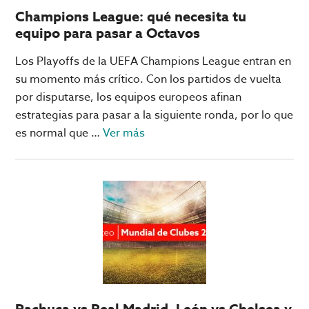
como
Champions League: qué necesita tu
casino
equipo para pasar a Octavos
favorito
Los Playoffs de la UEFA Champions League entran en
su momento más crítico. Con los partidos de vuelta
por disputarse, los equipos europeos afinan
estrategias para pasar a la siguiente ronda, por lo que
acerca
es normal que …
Ver más
de
Champions
League:
qué
necesita
tu
equipo
para
pasar
Pachuca vs Real Madrid, León vs Chelsea y