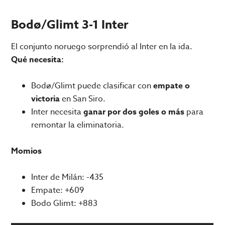
Bodø/Glimt 3-1 Inter
El conjunto noruego sorprendió al Inter en la ida.
Qué necesita:
Bodø/Glimt puede clasificar con
empate o
victoria
en San Siro.
Inter necesita
ganar por dos goles o más
para
remontar la eliminatoria.
Momios
Inter de Milán: -435
Empate: +609
Bodo Glimt: +883