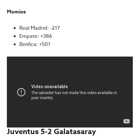
Momios
Real Madrid: -217
Empate: +386
Benfica: +501
Juventus 5-2 Galatasaray