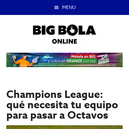
Saltar
Saltar
MENU
al
a
contenido
la
principal
barra
lateral
principal
Big
Lo
mejor
Bola
del
casino
Blog
y
apuestas
Champions League:
deportivas.
qué necesita tu equipo
para pasar a Octavos