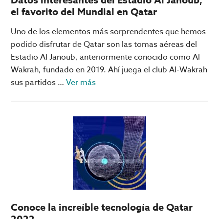
el favorito del Mundial en Qatar
Uno de los elementos más sorprendentes que hemos
podido disfrutar de Qatar son las tomas aéreas del
Estadio Al Janoub, anteriormente conocido como Al
Wakrah, fundado en 2019. Ahí juega el club Al-Wakrah
acerca
sus partidos …
Ver más
de
Datos
interesantes
del
Estadio
Al
Janoub,
el
favorito
Conoce la increíble tecnología de Qatar
del
2022