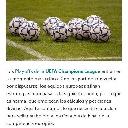
Los
Playoffs de la
UEFA Champions League
entran en
su momento más crítico. Con los partidos de vuelta
por disputarse, los equipos europeos afinan
estrategias para pasar a la siguiente ronda, por lo que
es normal que empiecen los cálculos y peticiones
divinas. Aquí te contamos lo que necesita cada club
para sellar su boleto a los Octavos de Final de la
competencia europea.