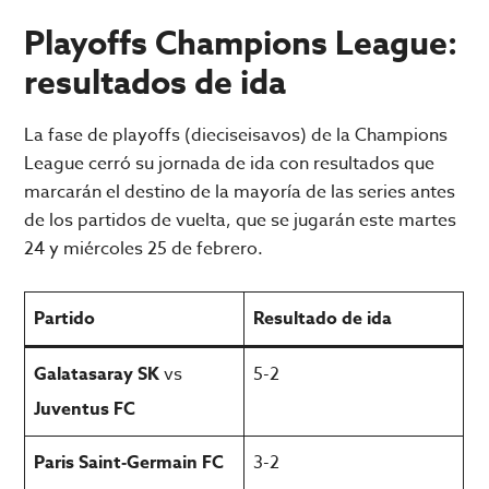
Playoffs Champions League:
resultados de ida
La fase de playoffs (dieciseisavos) de la Champions
League cerró su jornada de ida con resultados que
marcarán el destino de la mayoría de las series antes
de los partidos de vuelta, que se jugarán este martes
24 y miércoles 25 de febrero.
Partido
Resultado de ida
Galatasaray SK
vs
5-2
Juventus FC
Paris Saint‑Germain FC
3-2