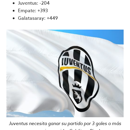
Juventus: -204
Empate: +393
Galatasaray: +449
Juventus necesita ganar su partido por 3 goles o más