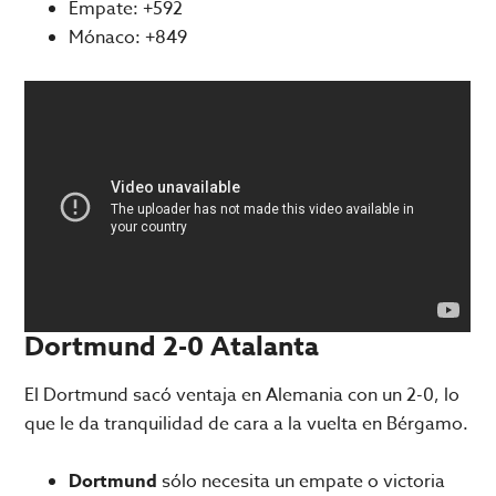
Empate: +592
Mónaco: +849
Dortmund 2-0 Atalanta
El Dortmund sacó ventaja en Alemania con un 2-0, lo
que le da tranquilidad de cara a la vuelta en Bérgamo.
Dortmund
sólo necesita un empate o victoria