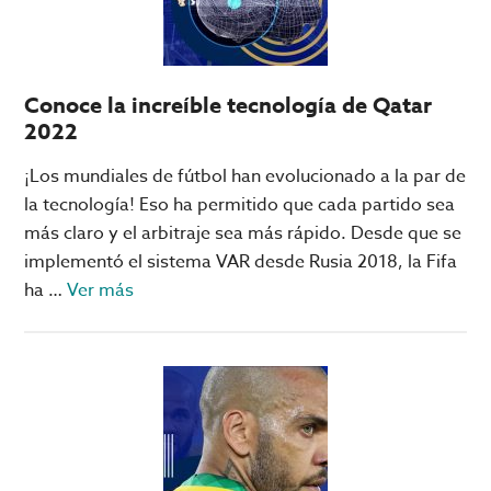
Janoub,
el
favorito
Conoce la increíble tecnología de Qatar
del
2022
Mundial
en
¡Los mundiales de fútbol han evolucionado a la par de
Qatar
la tecnología! Eso ha permitido que cada partido sea
más claro y el arbitraje sea más rápido. Desde que se
implementó el sistema VAR desde Rusia 2018, la Fifa
acerca
ha …
Ver más
de
Conoce
la
increíble
tecnología
de
Qatar