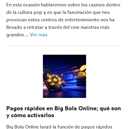
no
En esta ocasión hablaremos sobre los casinos dentro
están
de la cultura pop y es que la fascinación que nos
en
provocan estos centros de entretenimiento nos ha
las
llevado a retratar a través del cine nuestras más
Vegas
acerca
grandes …
Ver más
de
¿Ya
conoces
esta
película
clásica
sobre
casinos?
Pagos rápidos en Big Bola Online; qué son
y cómo activarlos
Big Bola Online lanzó la función de pagos rápidos