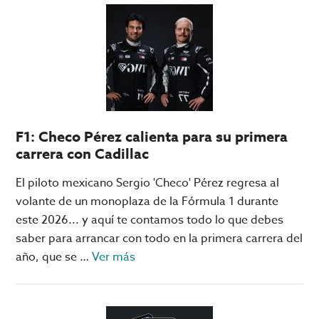
Blackjack
Team:
los
estudiantes
que
le
ganaron
F1: Checo Pérez calienta para su primera
a
carrera con Cadillac
los
casinos
El piloto mexicano Sergio 'Checo' Pérez regresa al
de
volante de un monoplaza de la Fórmula 1 durante
Las
este 2026... y aquí te contamos todo lo que debes
Vegas
saber para arrancar con todo en la primera carrera del
acerca
año, que se …
Ver más
de
F1:
Checo