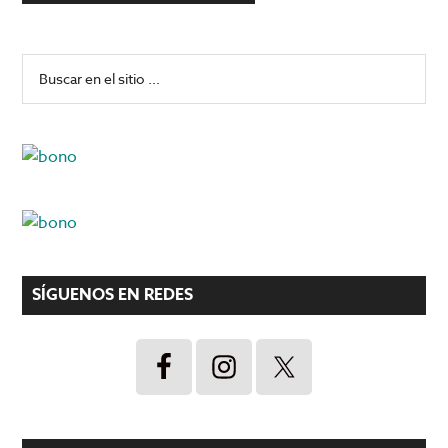
Barra
Buscar
en
lateral
el
principal
sitio
...
SÍGUENOS EN REDES