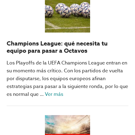
elegir
Big
Bola
Online
como
Champions League: qué necesita tu
casino
equipo para pasar a Octavos
favorito
Los Playoffs de la UEFA Champions League entran en
su momento más crítico. Con los partidos de vuelta
por disputarse, los equipos europeos afinan
estrategias para pasar a la siguiente ronda, por lo que
acerca
es normal que …
Ver más
de
Champions
League:
qué
necesita