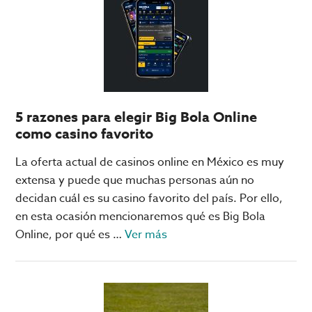
Pérez
calienta
para
su
primera
carrera
5 razones para elegir Big Bola Online
con
como casino favorito
Cadillac
La oferta actual de casinos online en México es muy
extensa y puede que muchas personas aún no
decidan cuál es su casino favorito del país. Por ello,
en esta ocasión mencionaremos qué es Big Bola
acerca
Online, por qué es …
Ver más
de
5
razones
para