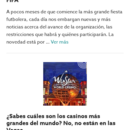
A pocos meses de que comience la más grande fiesta
futbolera, cada día nos embargan nuevas y más
noticias acerca del avance de la organización, las
restricciones que habrá y quiénes participarán. La
acerca
novedad está por …
Ver más
de
Uruguay
1930,
el
primer
mundial
de
la
FIFA
¿Sabes cuáles son los casinos más
grandes del mundo? No, no están en las
Vegas