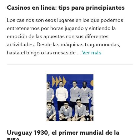
Casinos en línea: tips para principiantes
Los casinos son esos lugares en los que podemos
entretenernos por horas jugando y sintiendo la
emoción de las apuestas con sus diferentes
actividades. Desde las máquinas tragamonedas,
acerca
hasta el bingo o las mesas de …
Ver más
de
Casinos
en
línea:
tips
para
principiantes
Uruguay 1930, el primer mundial de la
FIFA