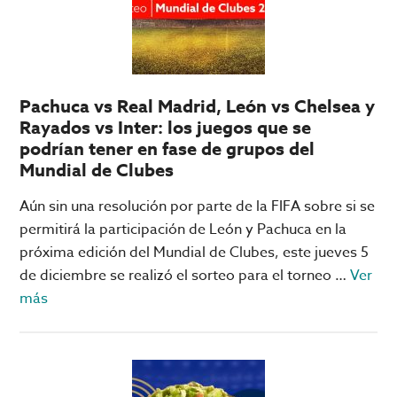
tu
equipo
para
pasar
Pachuca vs Real Madrid, León vs Chelsea y
a
Rayados vs Inter: los juegos que se
Octavos
podrían tener en fase de grupos del
Mundial de Clubes
Aún sin una resolución por parte de la FIFA sobre si se
permitirá la participación de León y Pachuca en la
próxima edición del Mundial de Clubes, este jueves 5
de diciembre se realizó el sorteo para el torneo …
Ver
acerca
más
de
Pachuca
vs
Real