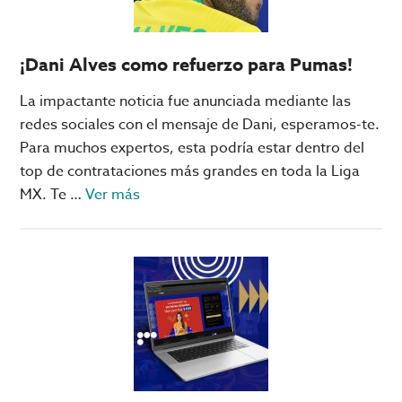
2022
¡Dani Alves como refuerzo para Pumas!
La impactante noticia fue anunciada mediante las
redes sociales con el mensaje de Dani, esperamos-te.
Para muchos expertos, esta podría estar dentro del
top de contrataciones más grandes en toda la Liga
acerca
MX. Te …
Ver más
de
¡Dani
Alves
como
refuerzo
para
Pumas!