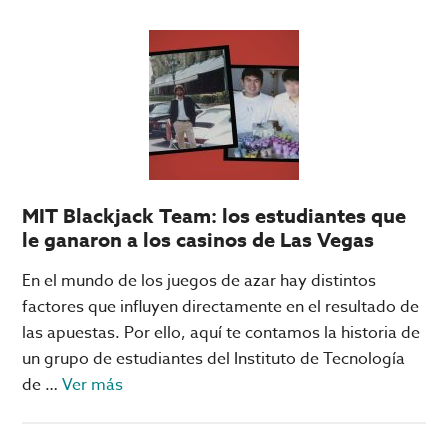
Juegos
‘imperdibles’
de
RubyPlay
en
Big
Bola
Online
MIT Blackjack Team: los estudiantes que
le ganaron a los casinos de Las Vegas
En el mundo de los juegos de azar hay distintos
factores que influyen directamente en el resultado de
las apuestas. Por ello, aquí te contamos la historia de
un grupo de estudiantes del Instituto de Tecnología
acerca
de …
Ver más
de
MIT