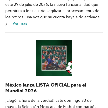
este 29 de julio de 2026: la nueva funcionalidad que
permitirá a los usuarios agilizar el procesamiento de
los retiros, una vez que su cuenta haya sido activada
acerca
y …
Ver más
de
Pagos
rápidos
en
Big
Bola
Online;
qué
son
México lanza LISTA OFICIAL para el
y
Mundial 2026
cómo
activarlos
¡Llegó la hora de la verdad! Este domingo 30 de
mayo, la Selección Mexicana de Futbol compartió a