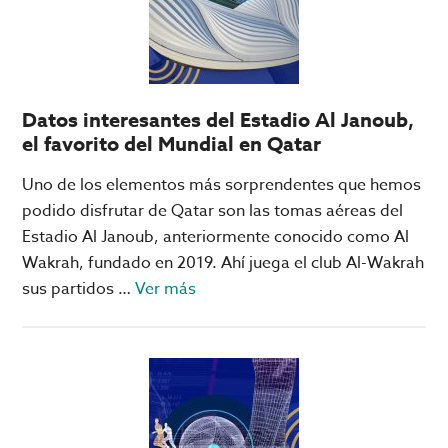
grupos
del
del
Super
Mundial
Bowl
de
Clubes
Datos interesantes del Estadio Al Janoub,
el favorito del Mundial en Qatar
Uno de los elementos más sorprendentes que hemos
podido disfrutar de Qatar son las tomas aéreas del
Estadio Al Janoub, anteriormente conocido como Al
Wakrah, fundado en 2019. Ahí juega el club Al-Wakrah
acerca
sus partidos …
Ver más
de
Datos
interesantes
del
Estadio
Al