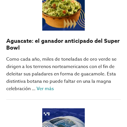
Madrid,
León
vs
Chelsea
y
Aguacate: el ganador anticipado del Super
Rayados
Bowl
vs
Inter:
Como cada año, miles de toneladas de oro verde se
los
dirigen a los terrenos norteamericanos con el fin de
juegos
deleitar sus paladares en forma de guacamole. Esta
que
distintiva botana no puede faltar en una la magna
se
acerca
celebración …
Ver más
podrían
de
tener
Aguacate:
en
el
fase
ganador
de
anticipado