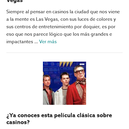
Siempre al pensar en casinos la ciudad que nos viene
a la mente es Las Vegas, con sus luces de colores y
sus centros de entretenimiento por doquier, es por
eso que nos parece lógico que los más grandes e
acerca
impactantes …
Ver más
de
¿Sabes
cuáles
son
los
casinos
más
grandes
del
¿Ya conoces esta película clásica sobre
mundo?
casinos?
No,