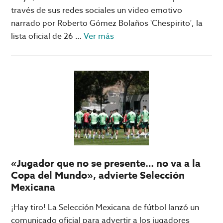
través de sus redes sociales un video emotivo
narrado por Roberto Gómez Bolaños 'Chespirito', la
acerca
lista oficial de 26 …
Ver más
de
México
lanza
LISTA
OFICIAL
para
el
Mundial
2026
«Jugador que no se presente… no va a la
Copa del Mundo», advierte Selección
Mexicana
¡Hay tiro! La Selección Mexicana de fútbol lanzó un
comunicado oficial para advertir a los jugadores