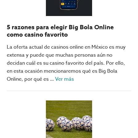
su
primera
carrera
5 razones para elegir Big Bola Online
con
como casino favorito
Cadillac
La oferta actual de casinos online en México es muy
extensa y puede que muchas personas aún no
decidan cuál es su casino favorito del país. Por ello,
en esta ocasión mencionaremos qué es Big Bola
acerca
Online, por qué es …
Ver más
de
5
razones
para
elegir
Big
Bola