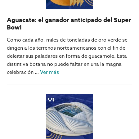
Chelsea
y
Aguacate: el ganador anticipado del Super
Rayados
Bowl
vs
Inter:
Como cada año, miles de toneladas de oro verde se
los
dirigen a los terrenos norteamericanos con el fin de
juegos
deleitar sus paladares en forma de guacamole. Esta
que
distintiva botana no puede faltar en una la magna
se
acerca
celebración …
Ver más
podrían
de
tener
Aguacate:
en
el
fase
ganador
de
anticipado
grupos
del
del
Super
Mundial
Bowl