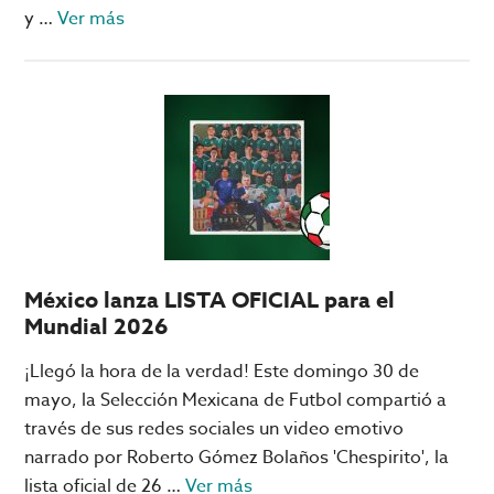
acerca
y …
Ver más
de
Pagos
rápidos
en
Big
Bola
Online;
qué
son
México lanza LISTA OFICIAL para el
y
Mundial 2026
cómo
activarlos
¡Llegó la hora de la verdad! Este domingo 30 de
mayo, la Selección Mexicana de Futbol compartió a
través de sus redes sociales un video emotivo
narrado por Roberto Gómez Bolaños 'Chespirito', la
acerca
lista oficial de 26 …
Ver más