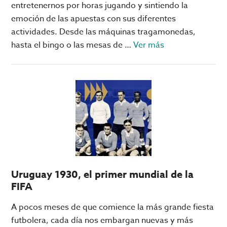
entretenernos por horas jugando y sintiendo la
emoción de las apuestas con sus diferentes
actividades. Desde las máquinas tragamonedas,
acerca
hasta el bingo o las mesas de …
Ver más
de
Casinos
en
línea:
tips
para
principiantes
Uruguay 1930, el primer mundial de la
FIFA
A pocos meses de que comience la más grande fiesta
futbolera, cada día nos embargan nuevas y más