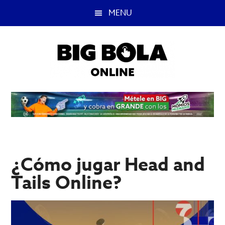
Saltar
Saltar
MENU
al
a
contenido
la
principal
barra
lateral
principal
Big
Lo
mejor
Bola
del
casino
Blog
y
apuestas
¿Cómo jugar Head and
deportivas.
Tails Online?