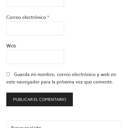
Correo electrónico
*
Web
Guarda mi nombre, correo electrónico y web en
este navegador para la próxima vez que comente.
Barra
Buscar