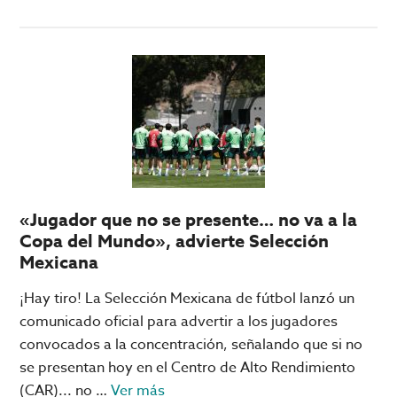
de
México
lanza
LISTA
OFICIAL
para
el
Mundial
2026
«Jugador que no se presente… no va a la
Copa del Mundo», advierte Selección
Mexicana
¡Hay tiro! La Selección Mexicana de fútbol lanzó un
comunicado oficial para advertir a los jugadores
convocados a la concentración, señalando que si no
se presentan hoy en el Centro de Alto Rendimiento
acerca
(CAR)... no …
Ver más