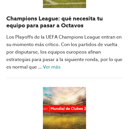
Online
como
Champions League: qué necesita tu
casino
equipo para pasar a Octavos
favorito
Los Playoffs de la UEFA Champions League entran en
su momento más crítico. Con los partidos de vuelta
por disputarse, los equipos europeos afinan
estrategias para pasar a la siguiente ronda, por lo que
acerca
es normal que …
Ver más
de
Champions
League:
qué
necesita
tu
equipo
para