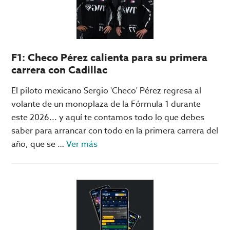
estudiantes
que
le
ganaron
F1: Checo Pérez calienta para su primera
a
carrera con Cadillac
los
casinos
El piloto mexicano Sergio 'Checo' Pérez regresa al
de
volante de un monoplaza de la Fórmula 1 durante
Las
este 2026... y aquí te contamos todo lo que debes
Vegas
saber para arrancar con todo en la primera carrera del
acerca
año, que se …
Ver más
de
F1:
Checo
Pérez
calienta
para