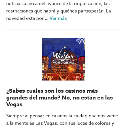
noticias acerca del avance de la organización, las
restricciones que habrá y quiénes participarán. La
acerca
novedad está por …
Ver más
de
Uruguay
1930,
el
primer
mundial
de
la
FIFA
¿Sabes cuáles son los casinos más
grandes del mundo? No, no están en las
Vegas
Siempre al pensar en casinos la ciudad que nos viene
a la mente es Las Vegas, con sus luces de colores y