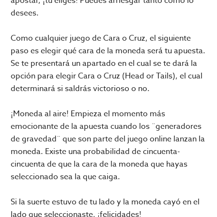
apostar, ¡tú eliges! Puedes arriesgar tanto como lo
desees.
Como cualquier juego de Cara o Cruz, el siguiente
paso es elegir qué cara de la moneda será tu apuesta.
Se te presentará un apartado en el cual se te dará la
opción para elegir Cara o Cruz (Head or Tails), el cual
determinará si saldrás victorioso o no.
¡Moneda al aire! Empieza el momento más
emocionante de la apuesta cuando los ¨generadores
de gravedad¨ que son parte del juego online lanzan la
moneda. Existe una probabilidad de cincuenta-
cincuenta de que la cara de la moneda que hayas
seleccionado sea la que caiga.
Si la suerte estuvo de tu lado y la moneda cayó en el
lado que seleccionaste, ¡felicidades!