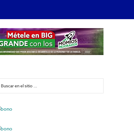
arra
uscar
n
ateral
rincipal
tio