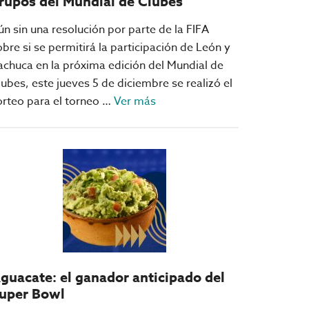
rupos del Mundial de Clubes
ún sin una resolución por parte de la FIFA
obre si se permitirá la participación de León y
achuca en la próxima edición del Mundial de
lubes, este jueves 5 de diciembre se realizó el
acerca
orteo para el torneo …
Ver más
de
Pachuca
vs
Real
Madrid,
León
vs
Chelsea
y
guacate: el ganador anticipado del
Rayados
uper Bowl
vs