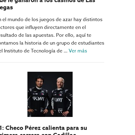
egas
n el mundo de los juegos de azar hay distintos
actores que influyen directamente en el
esultado de las apuestas. Por ello, aquí te
ontamos la historia de un grupo de estudiantes
acerca
el Instituto de Tecnología de …
Ver más
de
MIT
Blackjack
Team:
los
estudiantes
que
le
ganaron
1: Checo Pérez calienta para su
a
rimera carrera con Cadillac