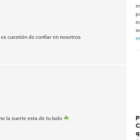
e
p
e
s
 es cuestión de confiar en nosotros
m
P
e la suerte esta de tu lado
C
q