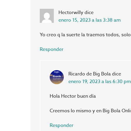
Hectorwilly
dice
enero 15, 2023 a las 3:38 am
Yo creo q la suerte la traemos todos, solo
Responder
Ricardo de Big Bola
dice
enero 19, 2023 a las 6:30 pm
Hola Hector buen día
Creemos lo mismo y en Big Bola Onlin
Responder