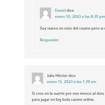
Daniel
dice
enero 10, 2023 a las 8:35 p
Soy nuevo en esto del casino pero si
Responder
Julio Héctor
dice
enero 15, 2023 a las 1:39 am
Si creo en la suerte por eso invoco al dio
para jugar en big bola casino online.