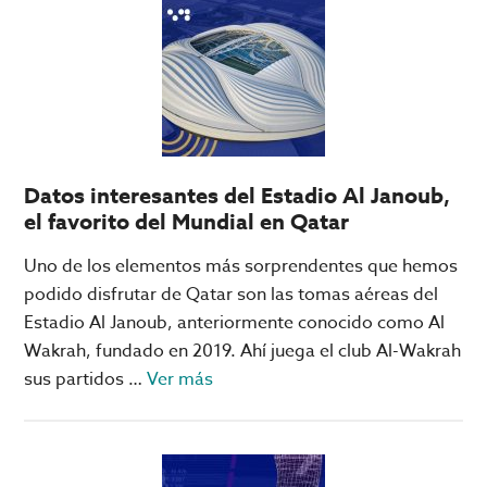
el
fase
ganador
de
anticipado
grupos
del
del
Super
Mundial
Bowl
de
Clubes
Datos interesantes del Estadio Al Janoub,
el favorito del Mundial en Qatar
Uno de los elementos más sorprendentes que hemos
podido disfrutar de Qatar son las tomas aéreas del
Estadio Al Janoub, anteriormente conocido como Al
Wakrah, fundado en 2019. Ahí juega el club Al-Wakrah
acerca
sus partidos …
Ver más
de
Datos
interesantes