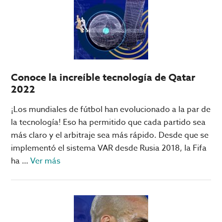
del
Estadio
Al
Janoub,
el
favorito
Conoce la increíble tecnología de Qatar
del
2022
Mundial
en
¡Los mundiales de fútbol han evolucionado a la par de
Qatar
la tecnología! Eso ha permitido que cada partido sea
más claro y el arbitraje sea más rápido. Desde que se
implementó el sistema VAR desde Rusia 2018, la Fifa
acerca
ha …
Ver más
de
Conoce
la
increíble