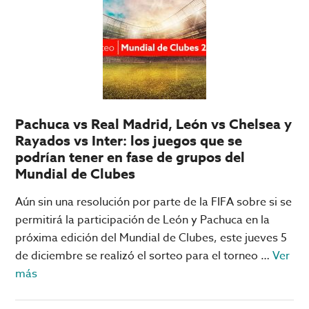
League:
qué
necesita
tu
equipo
para
pasar
Pachuca vs Real Madrid, León vs Chelsea y
a
Rayados vs Inter: los juegos que se
Octavos
podrían tener en fase de grupos del
Mundial de Clubes
Aún sin una resolución por parte de la FIFA sobre si se
permitirá la participación de León y Pachuca en la
próxima edición del Mundial de Clubes, este jueves 5
de diciembre se realizó el sorteo para el torneo …
Ver
acerca
más
de
Pachuca