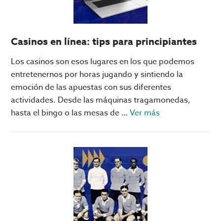
Pumas!
Casinos en línea: tips para principiantes
Los casinos son esos lugares en los que podemos
entretenernos por horas jugando y sintiendo la
emoción de las apuestas con sus diferentes
actividades. Desde las máquinas tragamonedas,
acerca
hasta el bingo o las mesas de …
Ver más
de
Casinos
en
línea:
tips
para
principiantes