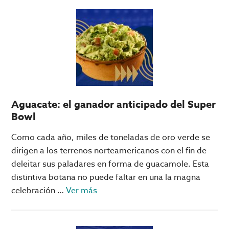
vs
Real
Madrid,
León
vs
Chelsea
y
Aguacate: el ganador anticipado del Super
Rayados
Bowl
vs
Inter:
Como cada año, miles de toneladas de oro verde se
los
dirigen a los terrenos norteamericanos con el fin de
juegos
deleitar sus paladares en forma de guacamole. Esta
que
distintiva botana no puede faltar en una la magna
se
acerca
celebración …
Ver más
podrían
de
tener
Aguacate:
en