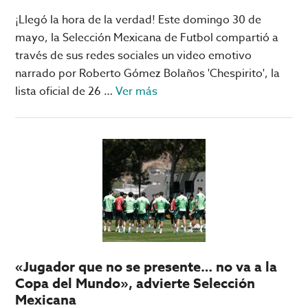
activarlos
¡Llegó la hora de la verdad! Este domingo 30 de
mayo, la Selección Mexicana de Futbol compartió a
través de sus redes sociales un video emotivo
narrado por Roberto Gómez Bolaños 'Chespirito', la
acerca
lista oficial de 26 …
Ver más
de
México
lanza
LISTA
OFICIAL
para
el
Mundial
2026
«Jugador que no se presente… no va a la
Copa del Mundo», advierte Selección
Mexicana