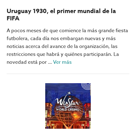
Uruguay 1930, el primer mundial de la
FIFA
A pocos meses de que comience la más grande fiesta
futbolera, cada día nos embargan nuevas y más
noticias acerca del avance de la organización, las
restricciones que habrá y quiénes participarán. La
acerca
novedad está por …
Ver más
de
Uruguay
1930,
el
primer
mundial
de
la
FIFA