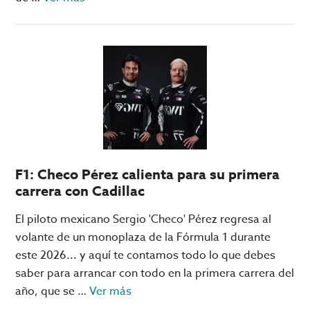
de
MIT
Blackjack
Team:
los
estudiantes
que
le
ganaron
F1: Checo Pérez calienta para su primera
a
carrera con Cadillac
los
casinos
El piloto mexicano Sergio 'Checo' Pérez regresa al
de
volante de un monoplaza de la Fórmula 1 durante
Las
este 2026... y aquí te contamos todo lo que debes
Vegas
saber para arrancar con todo en la primera carrera del
acerca
año, que se …
Ver más
de