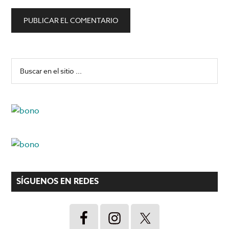
Barra
Buscar
en
lateral
el
principal
sitio
...
SÍGUENOS EN REDES