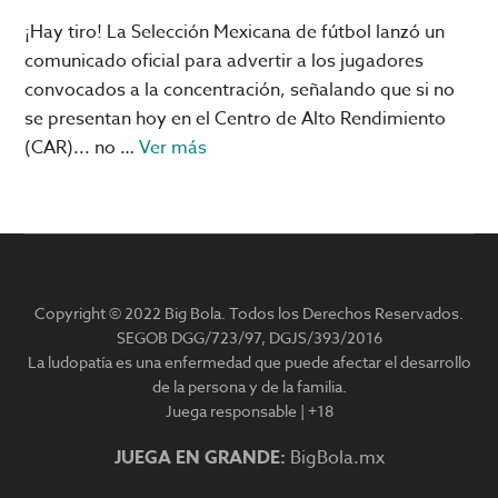
¡Hay tiro! La Selección Mexicana de fútbol lanzó un
comunicado oficial para advertir a los jugadores
convocados a la concentración, señalando que si no
se presentan hoy en el Centro de Alto Rendimiento
acerca
(CAR)... no …
Ver más
de
«Jugador
que
no
se
Copyright © 2022 Big Bola. Todos los Derechos Reservados.
presente…
SEGOB DGG/723/97, DGJS/393/2016
no
La ludopatía es una enfermedad que puede afectar el desarrollo
va
de la persona y de la familia.
a
Juega responsable | +18
la
JUEGA EN GRANDE:
BigBola.mx
Copa
del