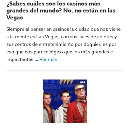
¿Sabes cuáles son los casinos más
grandes del mundo? No, no están en las
Vegas
Siempre al pensar en casinos la ciudad que nos viene
a la mente es Las Vegas, con sus luces de colores y
sus centros de entretenimiento por doquier, es por
eso que nos parece lógico que los más grandes e
acerca
impactantes …
Ver más
de
¿Sabes
cuáles
son
los
casinos
más
grandes
del