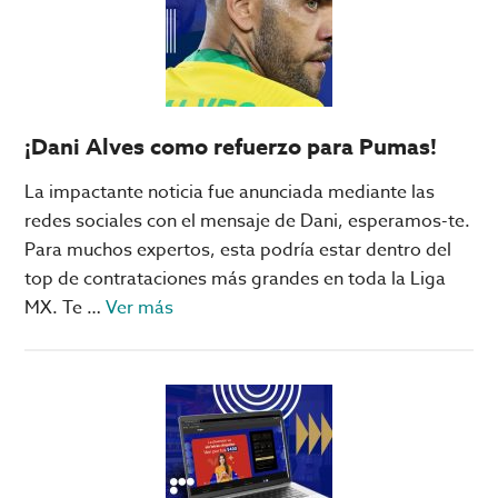
tecnología
de
Qatar
2022
¡Dani Alves como refuerzo para Pumas!
La impactante noticia fue anunciada mediante las
redes sociales con el mensaje de Dani, esperamos-te.
Para muchos expertos, esta podría estar dentro del
top de contrataciones más grandes en toda la Liga
acerca
MX. Te …
Ver más
de
¡Dani
Alves
como
refuerzo
para