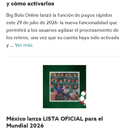
y cómo activarlos
Big Bola Online lanzó la función de pagos rápidos
este 29 de julio de 2026: la nueva funcionalidad que
permitirá a los usuarios agilizar el procesamiento de
los retiros, una vez que su cuenta haya sido activada
acerca
y …
Ver más
de
Pagos
rápidos
en
Big
Bola
Online;
qué
son
México lanza LISTA OFICIAL para el
y
Mundial 2026
cómo