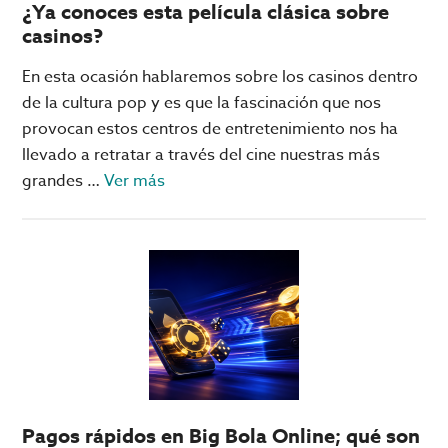
¿Ya conoces esta película clásica sobre
mundo?
casinos?
No,
no
En esta ocasión hablaremos sobre los casinos dentro
están
de la cultura pop y es que la fascinación que nos
en
provocan estos centros de entretenimiento nos ha
las
llevado a retratar a través del cine nuestras más
Vegas
acerca
grandes …
Ver más
de
¿Ya
conoces
esta
película
clásica
sobre
casinos?
Pagos rápidos en Big Bola Online; qué son