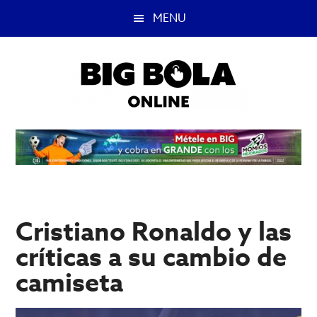
Saltar
Saltar
MENU
al
a
contenido
la
principal
barra
lateral
principal
Big
Lo
mejor
Bola
del
casino
Blog
y
apuestas
Cristiano Ronaldo y las
deportivas.
críticas a su cambio de
camiseta