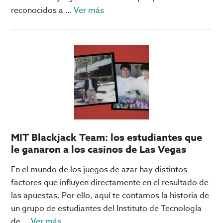
acerca
reconocidos a …
Ver más
de
Juegos
‘imperdibles’
de
RubyPlay
en
Big
Bola
Online
MIT Blackjack Team: los estudiantes que
le ganaron a los casinos de Las Vegas
En el mundo de los juegos de azar hay distintos
factores que influyen directamente en el resultado de
las apuestas. Por ello, aquí te contamos la historia de
un grupo de estudiantes del Instituto de Tecnología
acerca
de …
Ver más