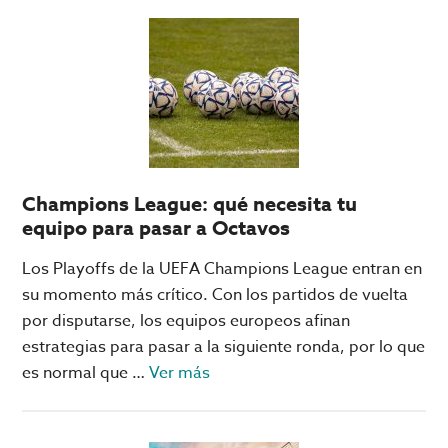
razones
para
elegir
Big
Bola
Online
como
Champions League: qué necesita tu
casino
equipo para pasar a Octavos
favorito
Los Playoffs de la UEFA Champions League entran en
su momento más crítico. Con los partidos de vuelta
por disputarse, los equipos europeos afinan
estrategias para pasar a la siguiente ronda, por lo que
acerca
es normal que …
Ver más
de
Champions