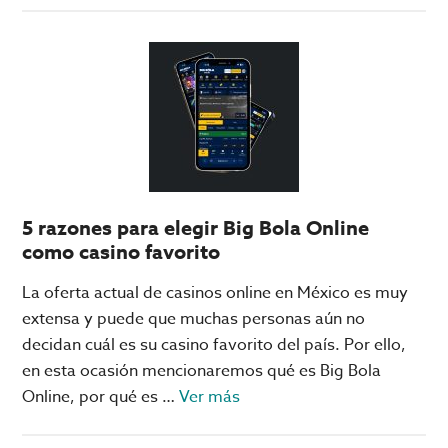
F1:
Checo
Pérez
calienta
para
su
primera
carrera
5 razones para elegir Big Bola Online
con
como casino favorito
Cadillac
La oferta actual de casinos online en México es muy
extensa y puede que muchas personas aún no
decidan cuál es su casino favorito del país. Por ello,
en esta ocasión mencionaremos qué es Big Bola
acerca
Online, por qué es …
Ver más
de
5