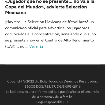
«Jugador que no se presente… no va a la
Copa del Mundo», advierte Selección
Mexicana
¡Hay tiro! La Selección Mexicana de fútbol lanzó un
comunicado oficial para advertir a los jugadores
convocados a la concentración, señalando que si no
se presentan hoy en el Centro de Alto Rendimiento
acerca
(CAR)... no …
Ver más
de
«Jugador
que
no
se
Copyright © 2022 Big Bola. Todos los Derechos Reservados.
presente…
SEGOB DGG/723/97, DGJS/393/2016
no
La ludopatía es una enfermedad que puede afectar el desarrollo
va
de la persona y de la familia.
a
Juega responsable | +18