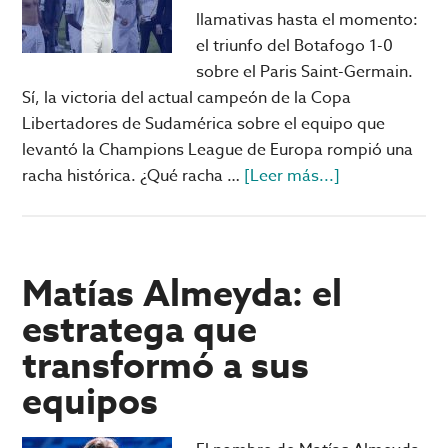
llamativas hasta el momento:
el triunfo del Botafogo 1-0
sobre el Paris Saint-Germain.
Sí, la victoria del actual campeón de la Copa
Libertadores de Sudamérica sobre el equipo que
levantó la Champions League de Europa rompió una
acerca
racha histórica. ¿Qué racha …
[Leer más...]
de
Botafogo
rompe
racha
Matías Almeyda: el
histórica
estratega que
de
transformó a sus
13
años
equipos
ante
el