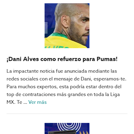
la
increíble
tecnología
de
Qatar
2022
¡Dani Alves como refuerzo para Pumas!
La impactante noticia fue anunciada mediante las
redes sociales con el mensaje de Dani, esperamos-te.
Para muchos expertos, esta podría estar dentro del
top de contrataciones más grandes en toda la Liga
acerca
MX. Te …
Ver más
de
¡Dani
Alves
como