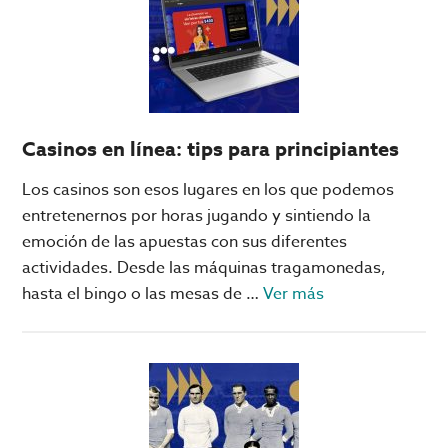
refuerzo
para
Pumas!
Casinos en línea: tips para principiantes
Los casinos son esos lugares en los que podemos
entretenernos por horas jugando y sintiendo la
emoción de las apuestas con sus diferentes
actividades. Desde las máquinas tragamonedas,
acerca
hasta el bingo o las mesas de …
Ver más
de
Casinos
en
línea:
tips