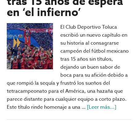
tras 15 años de espera
a
en ‘el infierno’
sus
equipos
El Club Deportivo Toluca
escribió un nuevo capítulo en
su historia al consagrarse
campeón del fútbol mexicano
tras 15 años sin títulos,
dejando un buen sabor de
boca para su afición debido a
que rompió la sequía y frustró los sueños del
tetracampeonato para el América, una hazaña que
parece distante para cualquier equipo a corto plazo.
acerca
Este título rinde homenaje a una …
[Leer más...]
de
Toluca
resurge