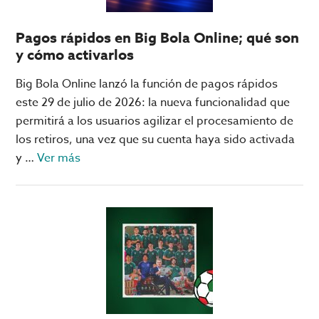
casinos?
Pagos rápidos en Big Bola Online; qué son
y cómo activarlos
Big Bola Online lanzó la función de pagos rápidos
este 29 de julio de 2026: la nueva funcionalidad que
permitirá a los usuarios agilizar el procesamiento de
los retiros, una vez que su cuenta haya sido activada
acerca
y …
Ver más
de
Pagos
rápidos
en
Big
Bola
Online;
qué