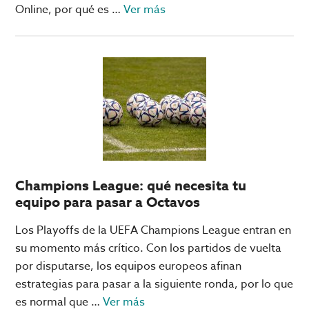
acerca
Online, por qué es …
Ver más
de
5
razones
para
elegir
Big
Bola
Online
como
Champions League: qué necesita tu
casino
equipo para pasar a Octavos
favorito
Los Playoffs de la UEFA Champions League entran en
su momento más crítico. Con los partidos de vuelta
por disputarse, los equipos europeos afinan
estrategias para pasar a la siguiente ronda, por lo que
acerca
es normal que …
Ver más