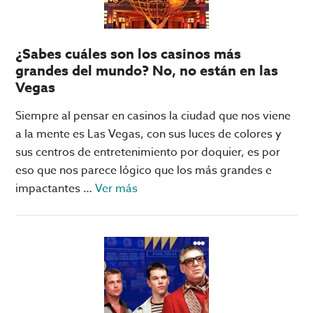
de
la
FIFA
¿Sabes cuáles son los casinos más
grandes del mundo? No, no están en las
Vegas
Siempre al pensar en casinos la ciudad que nos viene
a la mente es Las Vegas, con sus luces de colores y
sus centros de entretenimiento por doquier, es por
eso que nos parece lógico que los más grandes e
acerca
impactantes …
Ver más
de
¿Sabes
cuáles
son
los
casinos