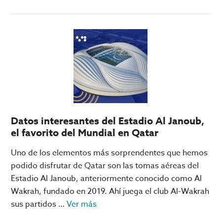
podrían
de
tener
Aguacate:
en
el
fase
ganador
de
anticipado
grupos
del
del
Super
Mundial
Bowl
de
Clubes
Datos interesantes del Estadio Al Janoub,
el favorito del Mundial en Qatar
Uno de los elementos más sorprendentes que hemos
podido disfrutar de Qatar son las tomas aéreas del
Estadio Al Janoub, anteriormente conocido como Al
Wakrah, fundado en 2019. Ahí juega el club Al-Wakrah
acerca
sus partidos …
Ver más
de