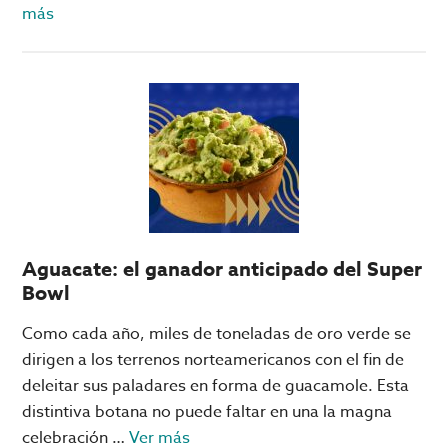
acerca
más
de
Pachuca
vs
Real
Madrid,
León
vs
Chelsea
y
Aguacate: el ganador anticipado del Super
Rayados
Bowl
vs
Inter:
Como cada año, miles de toneladas de oro verde se
los
dirigen a los terrenos norteamericanos con el fin de
juegos
deleitar sus paladares en forma de guacamole. Esta
que
distintiva botana no puede faltar en una la magna
se
acerca
celebración …
Ver más