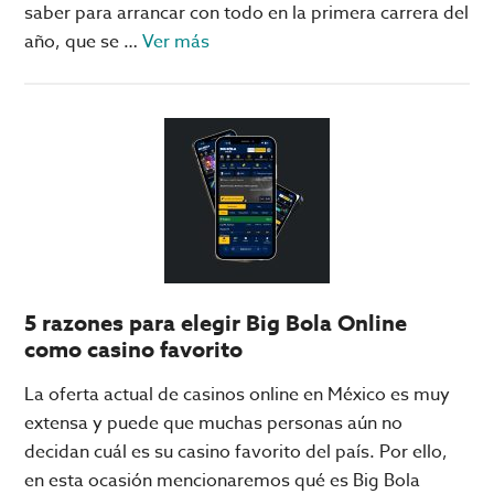
Vegas
saber para arrancar con todo en la primera carrera del
acerca
año, que se …
Ver más
de
F1:
Checo
Pérez
calienta
para
su
primera
carrera
5 razones para elegir Big Bola Online
con
como casino favorito
Cadillac
La oferta actual de casinos online en México es muy
extensa y puede que muchas personas aún no
decidan cuál es su casino favorito del país. Por ello,
en esta ocasión mencionaremos qué es Big Bola