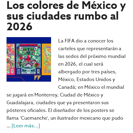
como
Los colores de México y
campeón
sus ciudades rumbo al
de
2026
Liga
MX
tras
La FIFA dio a conocer los
15
carteles que representarán a
años
las sedes del próximo mundial
de
en 2026, el cual será
espera
albergado por tres países,
en
México, Estados Unidos y
‘el
Canadá; en México el mundial
infierno’
se jugará en Monterrey, Ciudad de México y
Guadalajara, ciudades que ya presentaron sus
pósteres oficiales. El diseñador de los posters se
llama ‘Cuemanche’, un ilustrador mexicano que pudo
acerca
…
[Leer más...]