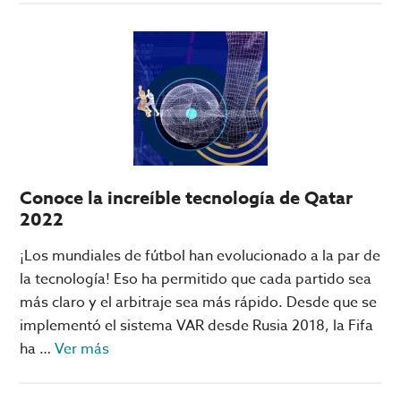
Datos
interesantes
del
Estadio
Al
Janoub,
el
favorito
Conoce la increíble tecnología de Qatar
del
2022
Mundial
en
¡Los mundiales de fútbol han evolucionado a la par de
Qatar
la tecnología! Eso ha permitido que cada partido sea
más claro y el arbitraje sea más rápido. Desde que se
implementó el sistema VAR desde Rusia 2018, la Fifa
acerca
ha …
Ver más
de
Conoce