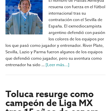
El nombre de Matías Almeyda
PSG
resuena con fuerza en el fútbol
internacional tras su
contratación con el Sevilla de
España. El exmediocampista
argentino defendió con pasión
los colores de los equipos por
los que pasó como jugador y entrenador. River Plate,
Sevilla, Lazio y Parma fueron algunos de los equipos
que defendió como jugador, pero su aventura como
acerca
entrenador ha sido …
[Leer más...]
de
Matías
Almeyda:
el
Toluca resurge como
estratega
campeón de Liga MX
que
transformó