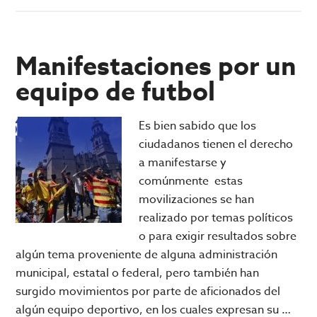
de
Los
colores
de
Manifestaciones por un
México
equipo de futbol
y
sus
Es bien sabido que los
ciudades
ciudadanos tienen el derecho
rumbo
a manifestarse y
al
comúnmente estas
2026
movilizaciones se han
realizado por temas políticos
o para exigir resultados sobre
algún tema proveniente de alguna administración
municipal, estatal o federal, pero también han
surgido movimientos por parte de aficionados del
algún equipo deportivo, en los cuales expresan su …