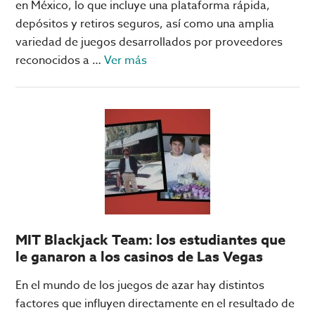
en México, lo que incluye una plataforma rápida,
depósitos y retiros seguros, así como una amplia
variedad de juegos desarrollados por proveedores
acerca
reconocidos a …
Ver más
de
Juegos
‘imperdibles’
de
RubyPlay
en
Big
Bola
Online
MIT Blackjack Team: los estudiantes que
le ganaron a los casinos de Las Vegas
En el mundo de los juegos de azar hay distintos
factores que influyen directamente en el resultado de