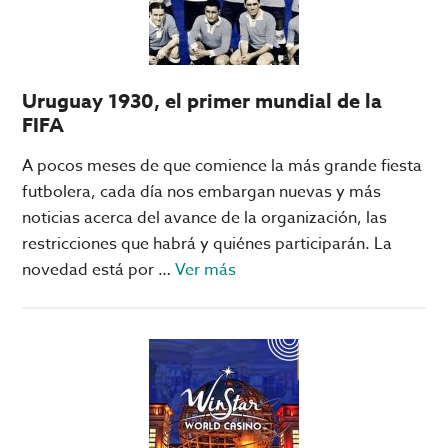
para
principiantes
Uruguay 1930, el primer mundial de la
FIFA
A pocos meses de que comience la más grande fiesta
futbolera, cada día nos embargan nuevas y más
noticias acerca del avance de la organización, las
restricciones que habrá y quiénes participarán. La
acerca
novedad está por …
Ver más
de
Uruguay
1930,
el
primer
mundial