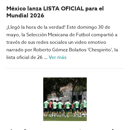
son
México lanza LISTA OFICIAL para el
y
Mundial 2026
cómo
activarlos
¡Llegó la hora de la verdad! Este domingo 30 de
mayo, la Selección Mexicana de Futbol compartió a
través de sus redes sociales un video emotivo
narrado por Roberto Gómez Bolaños 'Chespirito', la
acerca
lista oficial de 26 …
Ver más
de
México
lanza
LISTA
OFICIAL
para
el
Mundial
2026