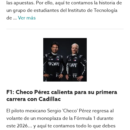
las apuestas. Por ello, aquí te contamos la historia de
un grupo de estudiantes del Instituto de Tecnología
acerca
de …
Ver más
de
MIT
Blackjack
Team:
los
estudiantes
que
le
ganaron
F1: Checo Pérez calienta para su primera
a
carrera con Cadillac
los
casinos
El piloto mexicano Sergio 'Checo' Pérez regresa al
de
volante de un monoplaza de la Fórmula 1 durante
Las
este 2026... y aquí te contamos todo lo que debes