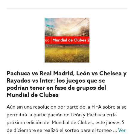
de
Champions
League:
qué
necesita
tu
equipo
para
pasar
Pachuca vs Real Madrid, León vs Chelsea y
a
Rayados vs Inter: los juegos que se
Octavos
podrían tener en fase de grupos del
Mundial de Clubes
Aún sin una resolución por parte de la FIFA sobre si se
permitirá la participación de León y Pachuca en la
próxima edición del Mundial de Clubes, este jueves 5
de diciembre se realizó el sorteo para el torneo …
Ver