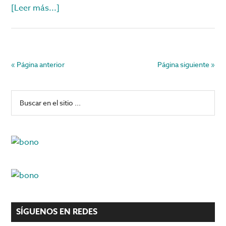
acerca
[Leer más...]
de
Manifestaciones
por
un
« Página anterior
Página siguiente »
equipo
de
Barra
Buscar
futbol
en
lateral
el
principal
sitio
...
SÍGUENOS EN REDES