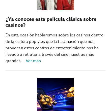
más
grandes
del
¿Ya conoces esta película clásica sobre
mundo?
casinos?
No,
no
En esta ocasión hablaremos sobre los casinos dentro
están
de la cultura pop y es que la fascinación que nos
en
provocan estos centros de entretenimiento nos ha
las
llevado a retratar a través del cine nuestras más
Vegas
acerca
grandes …
Ver más
de
¿Ya
conoces
esta
película
clásica
sobre