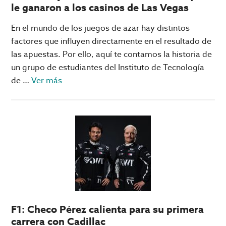
le ganaron a los casinos de Las Vegas
En el mundo de los juegos de azar hay distintos
factores que influyen directamente en el resultado de
las apuestas. Por ello, aquí te contamos la historia de
un grupo de estudiantes del Instituto de Tecnología
acerca
de …
Ver más
de
MIT
Blackjack
Team:
los
estudiantes
que
le
ganaron
F1: Checo Pérez calienta para su primera
a
carrera con Cadillac
los