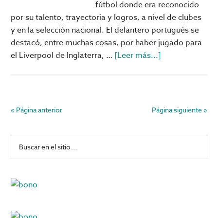
fútbol donde era reconocido
por su talento, trayectoria y logros, a nivel de clubes
y en la selección nacional. El delantero portugués se
destacó, entre muchas cosas, por haber jugado para
acerca
el Liverpool de Inglaterra, …
[Leer más...]
de
Muerte
de
Diogo
« Página anterior
Página siguiente »
Jota
conmociona
Barra
Buscar
al
en
lateral
mundo
el
del
principal
sitio
fútbol
...