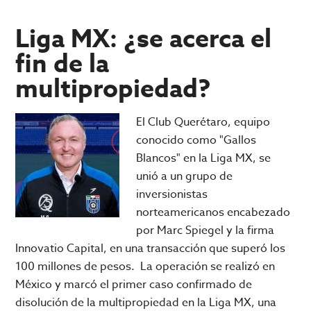
vs.
América:
Liga MX: ¿se acerca el
TODO
fin de la
lo
multipropiedad?
que
debes
saber
El Club Querétaro, equipo
del
conocido como "Gallos
enfrentamiento
Blancos" en la Liga MX, se
histórico
unió a un grupo de
femenil
inversionistas
norteamericanos encabezado
por Marc Spiegel y la firma
Innovatio Capital, en una transacción que superó los
100 millones de pesos. La operación se realizó en
México y marcó el primer caso confirmado de
disolución de la multipropiedad en la Liga MX, una