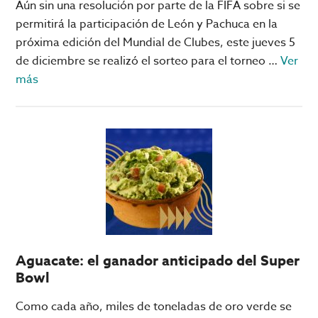
Aún sin una resolución por parte de la FIFA sobre si se
permitirá la participación de León y Pachuca en la
próxima edición del Mundial de Clubes, este jueves 5
de diciembre se realizó el sorteo para el torneo …
Ver
acerca
más
de
Pachuca
vs
Real
Madrid,
León
vs
Chelsea
y
Aguacate: el ganador anticipado del Super
Rayados
Bowl
vs
Inter:
Como cada año, miles de toneladas de oro verde se