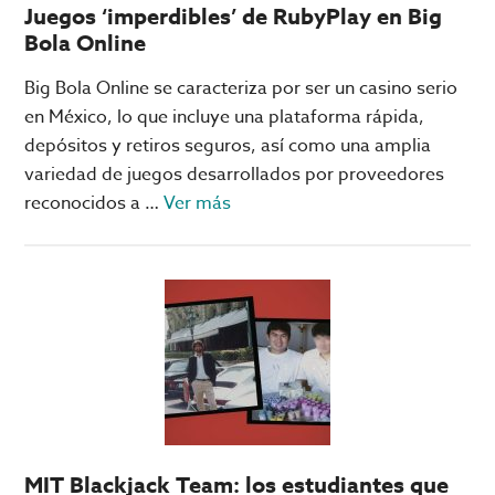
Juegos ‘imperdibles’ de RubyPlay en Big
Bola Online
Big Bola Online se caracteriza por ser un casino serio
en México, lo que incluye una plataforma rápida,
depósitos y retiros seguros, así como una amplia
variedad de juegos desarrollados por proveedores
acerca
reconocidos a …
Ver más
de
Juegos
‘imperdibles’
de
RubyPlay
en
Big
Bola
Online
MIT Blackjack Team: los estudiantes que