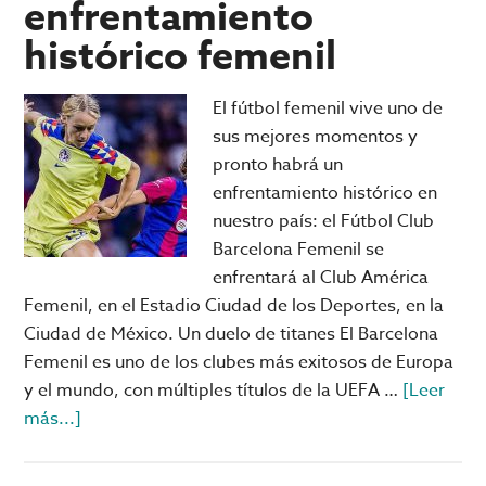
enfrentamiento
de
histórico femenil
la
máxima
El fútbol femenil vive uno de
competencia
sus mejores momentos y
europea
pronto habrá un
enfrentamiento histórico en
nuestro país: el Fútbol Club
Barcelona Femenil se
enfrentará al Club América
Femenil, en el Estadio Ciudad de los Deportes, en la
Ciudad de México. Un duelo de titanes El Barcelona
Femenil es uno de los clubes más exitosos de Europa
y el mundo, con múltiples títulos de la UEFA …
[Leer
acerca
más...]
de
Barcelona