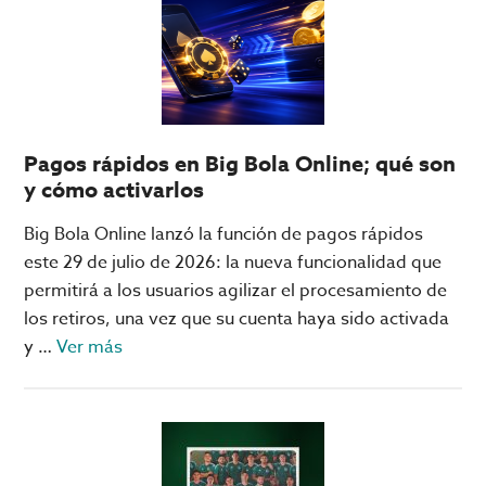
película
clásica
sobre
casinos?
Pagos rápidos en Big Bola Online; qué son
y cómo activarlos
Big Bola Online lanzó la función de pagos rápidos
este 29 de julio de 2026: la nueva funcionalidad que
permitirá a los usuarios agilizar el procesamiento de
los retiros, una vez que su cuenta haya sido activada
acerca
y …
Ver más
de
Pagos
rápidos
en