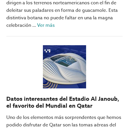
los
dirigen a los terrenos norteamericanos con el fin de
juegos
deleitar sus paladares en forma de guacamole. Esta
que
distintiva botana no puede faltar en una la magna
se
acerca
celebración …
Ver más
podrían
de
tener
Aguacate:
en
el
fase
ganador
de
anticipado
grupos
del
del
Super
Mundial
Bowl
de
Clubes
Datos interesantes del Estadio Al Janoub,
el favorito del Mundial en Qatar
Uno de los elementos más sorprendentes que hemos
podido disfrutar de Qatar son las tomas aéreas del