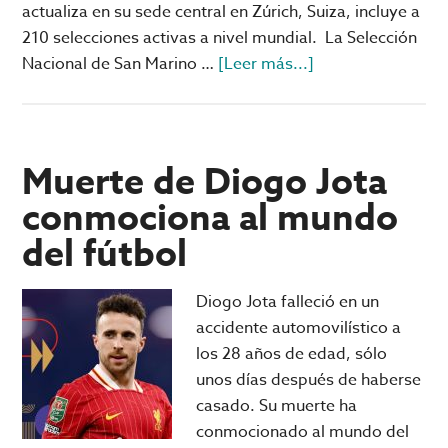
actualiza en su sede central en Zúrich, Suiza, incluye a
210 selecciones activas a nivel mundial. La Selección
acerca
Nacional de San Marino …
[Leer más...]
de
San
Marino
repite
Muerte de Diogo Jota
como
conmociona al mundo
la
del fútbol
peor
selección
de
Diogo Jota falleció en un
la
accidente automovilístico a
FIFA
los 28 años de edad, sólo
unos días después de haberse
casado. Su muerte ha
conmocionado al mundo del