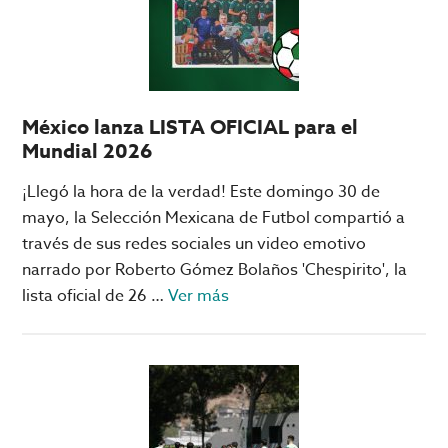
Big
Bola
Online;
qué
son
México lanza LISTA OFICIAL para el
y
Mundial 2026
cómo
activarlos
¡Llegó la hora de la verdad! Este domingo 30 de
mayo, la Selección Mexicana de Futbol compartió a
través de sus redes sociales un video emotivo
narrado por Roberto Gómez Bolaños 'Chespirito', la
acerca
lista oficial de 26 …
Ver más
de
México
lanza
LISTA
OFICIAL