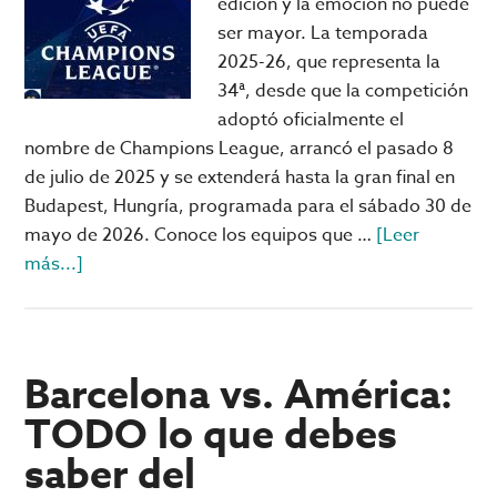
edición y la emoción no puede
ser mayor. La temporada
2025-26, que representa la
34ª, desde que la competición
adoptó oficialmente el
nombre de Champions League, arrancó el pasado 8
de julio de 2025 y se extenderá hasta la gran final en
Budapest, Hungría, programada para el sábado 30 de
mayo de 2026. Conoce los equipos que …
[Leer
acerca
más...]
de
UEFA
Champions
League
Barcelona vs. América:
2025-
TODO lo que debes
26:
saber del
el
ABC