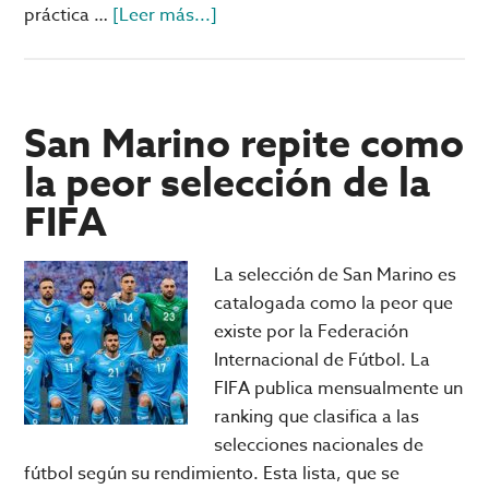
acerca
práctica …
[Leer más...]
de
Liga
MX:
¿se
San Marino repite como
acerca
la peor selección de la
el
FIFA
fin
de
la
La selección de San Marino es
multipropiedad?
catalogada como la peor que
existe por la Federación
Internacional de Fútbol. La
FIFA publica mensualmente un
ranking que clasifica a las
selecciones nacionales de
fútbol según su rendimiento. Esta lista, que se