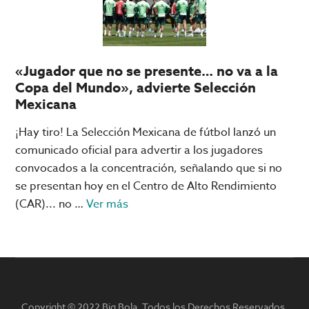
para
el
Mundial
2026
«Jugador que no se presente… no va a la
Copa del Mundo», advierte Selección
Mexicana
¡Hay tiro! La Selección Mexicana de fútbol lanzó un
comunicado oficial para advertir a los jugadores
convocados a la concentración, señalando que si no
se presentan hoy en el Centro de Alto Rendimiento
acerca
(CAR)... no …
Ver más
de
«Jugador
que
no
se
Copyright © 2022 Big Bola. Todos los Derechos Reservados.