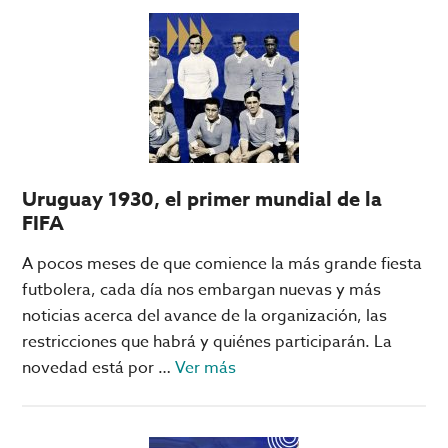
en
línea:
tips
para
principiantes
Uruguay 1930, el primer mundial de la
FIFA
A pocos meses de que comience la más grande fiesta
futbolera, cada día nos embargan nuevas y más
noticias acerca del avance de la organización, las
restricciones que habrá y quiénes participarán. La
acerca
novedad está por …
Ver más
de
Uruguay
1930,