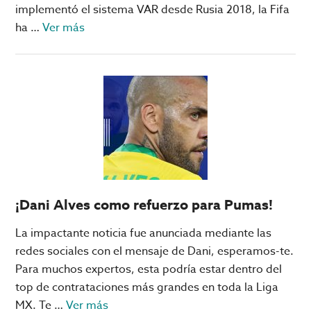
implementó el sistema VAR desde Rusia 2018, la Fifa
acerca
ha …
Ver más
de
Conoce
la
increíble
tecnología
de
Qatar
2022
¡Dani Alves como refuerzo para Pumas!
La impactante noticia fue anunciada mediante las
redes sociales con el mensaje de Dani, esperamos-te.
Para muchos expertos, esta podría estar dentro del
top de contrataciones más grandes en toda la Liga
acerca
MX. Te …
Ver más