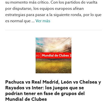
su momento más crítico. Con los partidos de vuelta
por disputarse, los equipos europeos afinan
estrategias para pasar a la siguiente ronda, por lo que
acerca
es normal que …
Ver más
de
Champions
League:
qué
necesita
tu
equipo
para
pasar
Pachuca vs Real Madrid, León vs Chelsea y
a
Rayados vs Inter: los juegos que se
Octavos
podrían tener en fase de grupos del
Mundial de Clubes