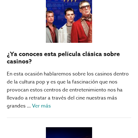
son
los
casinos
más
grandes
del
¿Ya conoces esta película clásica sobre
mundo?
casinos?
No,
no
En esta ocasión hablaremos sobre los casinos dentro
están
de la cultura pop y es que la fascinación que nos
en
provocan estos centros de entretenimiento nos ha
las
llevado a retratar a través del cine nuestras más
Vegas
acerca
grandes …
Ver más
de
¿Ya
conoces
esta