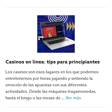
de
¡Dani
Alves
como
refuerzo
para
Pumas!
Casinos en línea: tips para principiantes
Los casinos son esos lugares en los que podemos
entretenernos por horas jugando y sintiendo la
emoción de las apuestas con sus diferentes
actividades. Desde las máquinas tragamonedas,
acerca
hasta el bingo o las mesas de …
Ver más
de
Casinos