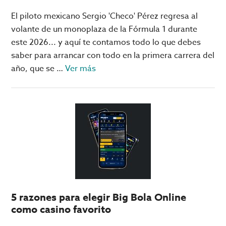
casinos
El piloto mexicano Sergio 'Checo' Pérez regresa al
de
volante de un monoplaza de la Fórmula 1 durante
Las
este 2026... y aquí te contamos todo lo que debes
Vegas
saber para arrancar con todo en la primera carrera del
acerca
año, que se …
Ver más
de
F1:
Checo
Pérez
calienta
para
su
primera
carrera
5 razones para elegir Big Bola Online
con
como casino favorito
Cadillac