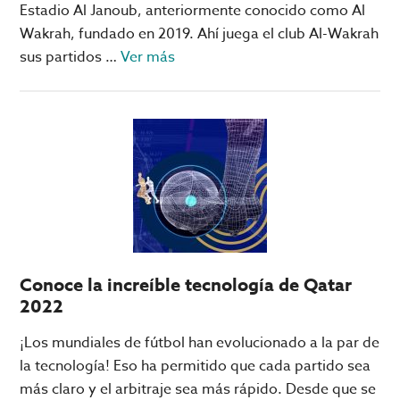
Estadio Al Janoub, anteriormente conocido como Al
Wakrah, fundado en 2019. Ahí juega el club Al-Wakrah
acerca
sus partidos …
Ver más
de
Datos
interesantes
del
Estadio
Al
Janoub,
el
favorito
Conoce la increíble tecnología de Qatar
del
2022
Mundial
en
¡Los mundiales de fútbol han evolucionado a la par de
Qatar
la tecnología! Eso ha permitido que cada partido sea
más claro y el arbitraje sea más rápido. Desde que se