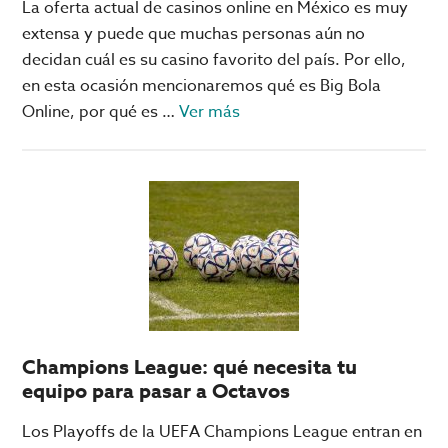
La oferta actual de casinos online en México es muy
extensa y puede que muchas personas aún no
decidan cuál es su casino favorito del país. Por ello,
en esta ocasión mencionaremos qué es Big Bola
acerca
Online, por qué es …
Ver más
de
5
razones
para
elegir
Big
Bola
Online
como
Champions League: qué necesita tu
casino
equipo para pasar a Octavos
favorito
Los Playoffs de la UEFA Champions League entran en