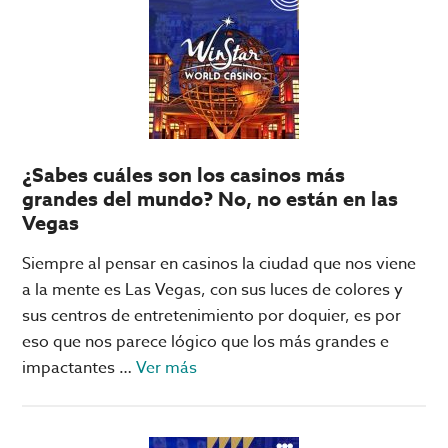
el
primer
mundial
de
la
FIFA
¿Sabes cuáles son los casinos más
grandes del mundo? No, no están en las
Vegas
Siempre al pensar en casinos la ciudad que nos viene
a la mente es Las Vegas, con sus luces de colores y
sus centros de entretenimiento por doquier, es por
eso que nos parece lógico que los más grandes e
acerca
impactantes …
Ver más
de
¿Sabes
cuáles