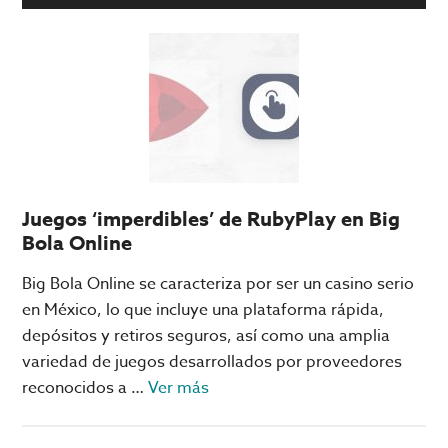
Juegos ‘imperdibles’ de RubyPlay en Big
Bola Online
Big Bola Online se caracteriza por ser un casino serio
en México, lo que incluye una plataforma rápida,
depósitos y retiros seguros, así como una amplia
variedad de juegos desarrollados por proveedores
acerca
reconocidos a …
Ver más
de
Juegos