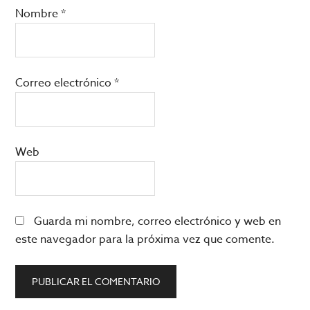
Nombre
*
Correo electrónico
*
Web
Guarda mi nombre, correo electrónico y web en
este navegador para la próxima vez que comente.