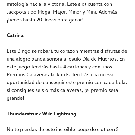
mitología hacia la victoria. Este slot cuenta con
Jackpots tipo Mega, Major, Minor y Mini. Además,
¡tienes hasta 20 líneas para ganar!
Catrina
Este Bingo se robará tu corazón mientras disfrutas de
una alegre banda sonora al estilo Día de Muertos. En
este juego tendrás hasta 4 cartones y con unos
Premios Calaveras Jackpots: tendrás una nueva
oportunidad de conseguir este premio con cada bola:
si consigues seis o más calaveras, ¡el premio será
grande!
Thunderstruck Wild Lightning
No te pierdas de este increíble juego de slot con 5