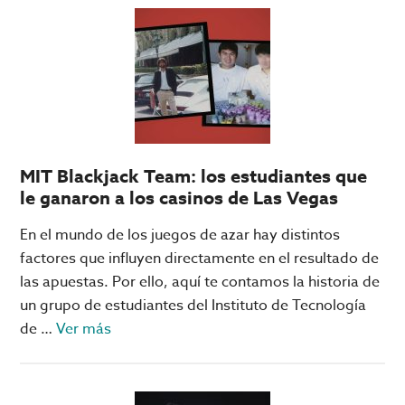
‘imperdibles’
de
RubyPlay
en
Big
Bola
Online
MIT Blackjack Team: los estudiantes que
le ganaron a los casinos de Las Vegas
En el mundo de los juegos de azar hay distintos
factores que influyen directamente en el resultado de
las apuestas. Por ello, aquí te contamos la historia de
un grupo de estudiantes del Instituto de Tecnología
acerca
de …
Ver más
de
MIT
Blackjack