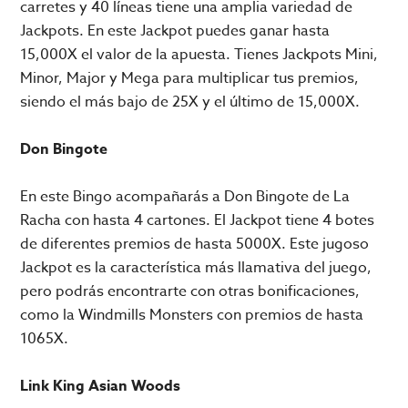
carretes y 40 líneas tiene una amplia variedad de
Jackpots. En este Jackpot puedes ganar hasta
15,000X el valor de la apuesta. Tienes Jackpots Mini,
Minor, Major y Mega para multiplicar tus premios,
siendo el más bajo de 25X y el último de 15,000X.
Don Bingote
En este Bingo acompañarás a Don Bingote de La
Racha con hasta 4 cartones. El Jackpot tiene 4 botes
de diferentes premios de hasta 5000X. Este jugoso
Jackpot es la característica más llamativa del juego,
pero podrás encontrarte con otras bonificaciones,
como la Windmills Monsters con premios de hasta
1065X.
Link King Asian Woods