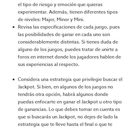
el tipo de riesgo y emoción que quieras
experimentar. Además, tienen diferentes tipos
de niveles: Major, Minor y Mini.
Revisa las especificaciones de cada juego, pues
las posibilidades de ganar en cada uno son
considerablemente distintas. Si tienes duda de
alguno de los juegos, puedes tratar de unirte a
foros en internet donde los jugadores hablen de
sus experiencias al respecto.
Considera una estrategia que privilegie buscar el
Jackpot. Si bien, en algunos de los juegos no
tendrás otra opción, habrá algunos donde
puedas enfocarte en ganar el Jackpot u otro tipo
de ganancias. Lo que debes tomar en cuenta es
que si buscarás un Jackpot, no dejes de lado la
estrategia que te lleve hasta el final o que te