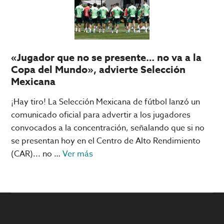
para
el
Mundial
2026
«Jugador que no se presente… no va a la
Copa del Mundo», advierte Selección
Mexicana
¡Hay tiro! La Selección Mexicana de fútbol lanzó un
comunicado oficial para advertir a los jugadores
convocados a la concentración, señalando que si no
se presentan hoy en el Centro de Alto Rendimiento
acerca
(CAR)... no …
Ver más
de
«Jugador
que
no
se