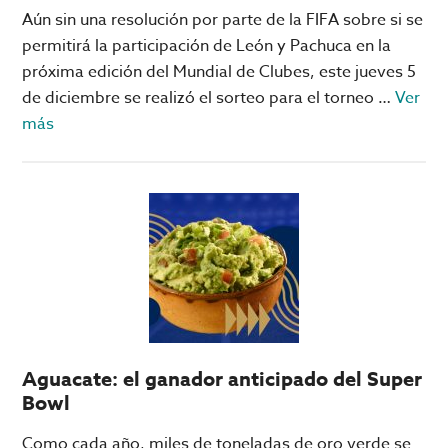
Aún sin una resolución por parte de la FIFA sobre si se
permitirá la participación de León y Pachuca en la
próxima edición del Mundial de Clubes, este jueves 5
de diciembre se realizó el sorteo para el torneo …
Ver
acerca
más
de
Pachuca
vs
Real
Madrid,
León
vs
Chelsea
y
Aguacate: el ganador anticipado del Super
Rayados
Bowl
vs
Inter:
Como cada año, miles de toneladas de oro verde se