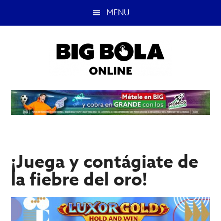
Saltar
Saltar
MENU
al
a
contenido
la
principal
barra
lateral
principal
Big
Lo
mejor
Bola
del
casino
Blog
y
apuestas
¡Juega y contágiate de
deportivas.
la fiebre del oro!