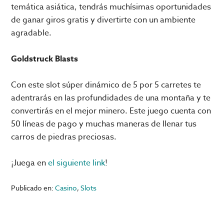
temática asiática, tendrás muchísimas oportunidades
de ganar giros gratis y divertirte con un ambiente
agradable.
Goldstruck Blasts
Con este slot súper dinámico de 5 por 5 carretes te
adentrarás en las profundidades de una montaña y te
convertirás en el mejor minero. Este juego cuenta con
50 líneas de pago y muchas maneras de llenar tus
carros de piedras preciosas.
¡Juega en
el siguiente link
!
Publicado en:
Casino
,
Slots