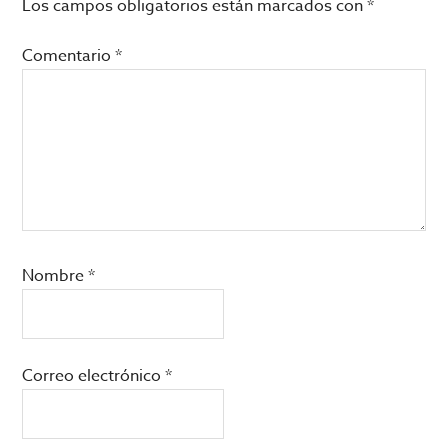
Los campos obligatorios están marcados con
*
Comentario
*
Nombre
*
Correo electrónico
*