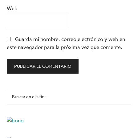
Web
Guarda mi nombre, correo electrónico y web en
este navegador para la próxima vez que comente.
Barra
Buscar
en
lateral
el
principal
sitio
...