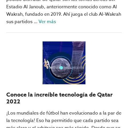
Estadio Al Janoub, anteriormente conocido como Al
Wakrah, fundado en 2019. Ahí juega el club Al-Wakrah
acerca
sus partidos …
Ver más
de
Datos
interesantes
del
Estadio
Al
Janoub,
el
favorito
Conoce la increíble tecnología de Qatar
del
2022
Mundial
en
¡Los mundiales de fútbol han evolucionado a la par de
Qatar
la tecnología! Eso ha permitido que cada partido sea
más claro y el arbitraje sea más rápido. Desde que se