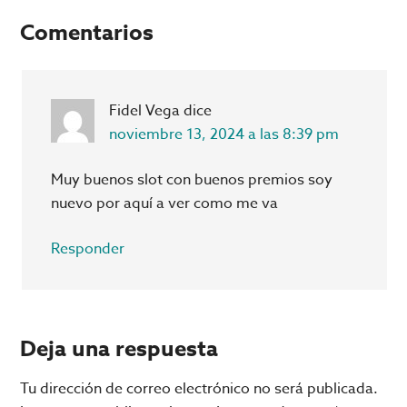
Interacciones
Comentarios
con
los
Fidel Vega
dice
lectores
noviembre 13, 2024 a las 8:39 pm
Muy buenos slot con buenos premios soy
nuevo por aquí a ver como me va
Responder
Deja una respuesta
Tu dirección de correo electrónico no será publicada.