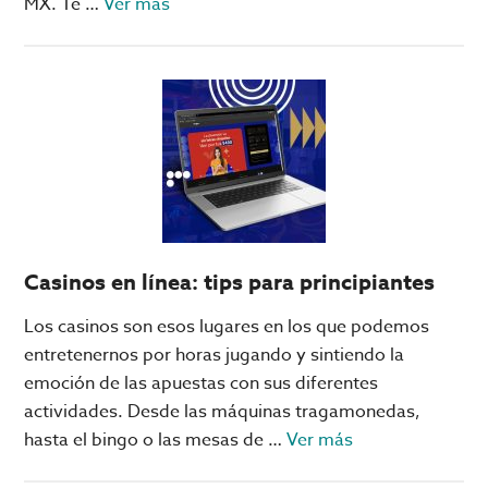
acerca
MX. Te …
Ver más
de
¡Dani
Alves
como
refuerzo
para
Pumas!
Casinos en línea: tips para principiantes
Los casinos son esos lugares en los que podemos
entretenernos por horas jugando y sintiendo la
emoción de las apuestas con sus diferentes
actividades. Desde las máquinas tragamonedas,
acerca
hasta el bingo o las mesas de …
Ver más
de