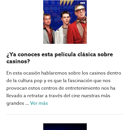
cuáles
son
los
casinos
más
grandes
del
¿Ya conoces esta película clásica sobre
mundo?
casinos?
No,
no
En esta ocasión hablaremos sobre los casinos dentro
están
de la cultura pop y es que la fascinación que nos
en
provocan estos centros de entretenimiento nos ha
las
llevado a retratar a través del cine nuestras más
Vegas
acerca
grandes …
Ver más
de
¿Ya
conoces