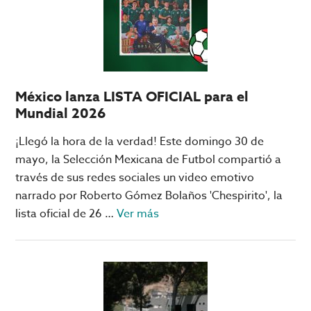
Big
Bola
Online;
qué
son
México lanza LISTA OFICIAL para el
y
Mundial 2026
cómo
activarlos
¡Llegó la hora de la verdad! Este domingo 30 de
mayo, la Selección Mexicana de Futbol compartió a
través de sus redes sociales un video emotivo
narrado por Roberto Gómez Bolaños 'Chespirito', la
acerca
lista oficial de 26 …
Ver más
de
México
lanza
LISTA
OFICIAL