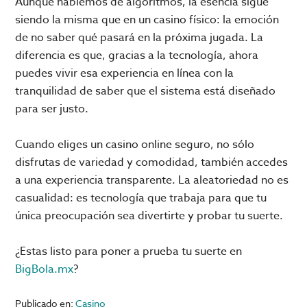
Aunque hablemos de algoritmos, la esencia sigue
siendo la misma que en un casino físico: la emoción
de no saber qué pasará en la próxima jugada. La
diferencia es que, gracias a la tecnología, ahora
puedes vivir esa experiencia en línea con la
tranquilidad de saber que el sistema está diseñado
para ser justo.
Cuando eliges un casino online seguro, no sólo
disfrutas de variedad y comodidad, también accedes
a una experiencia transparente. La aleatoriedad no es
casualidad: es tecnología que trabaja para que tu
única preocupación sea divertirte y probar tu suerte.
¿Estas listo para poner a prueba tu suerte en
BigBola.mx
?
Publicado en:
Casino