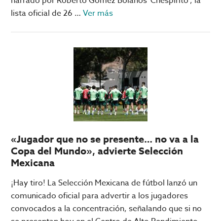
narrado por Roberto Gómez Bolaños 'Chespirito', la
acerca
lista oficial de 26 …
Ver más
de
México
lanza
LISTA
OFICIAL
para
el
Mundial
2026
«Jugador que no se presente… no va a la
Copa del Mundo», advierte Selección
Mexicana
¡Hay tiro! La Selección Mexicana de fútbol lanzó un
comunicado oficial para advertir a los jugadores
convocados a la concentración, señalando que si no