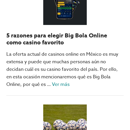
para
su
primera
carrera
5 razones para elegir Big Bola Online
con
como casino favorito
Cadillac
La oferta actual de casinos online en México es muy
extensa y puede que muchas personas aún no
decidan cuál es su casino favorito del país. Por ello,
en esta ocasión mencionaremos qué es Big Bola
acerca
Online, por qué es …
Ver más
de
5
razones
para
elegir
Big