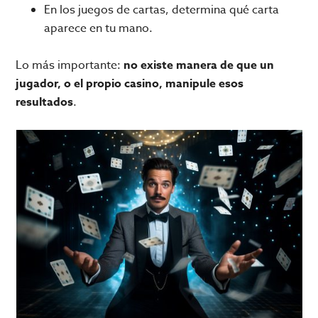
En los juegos de cartas, determina qué carta
aparece en tu mano.
Lo más importante:
no existe manera de que un
jugador, o el propio casino, manipule esos
resultados
.