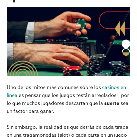
Uno de los mitos más comunes sobre los
casinos en
línea
es pensar que los juegos “están arreglados”, por
lo que muchos jugadores descartan que la
suerte
sea
un factor para ganar.
Sin embargo, la realidad es que detrás de cada tirada
en una tragamonedas (slot) o cada carta en un juego