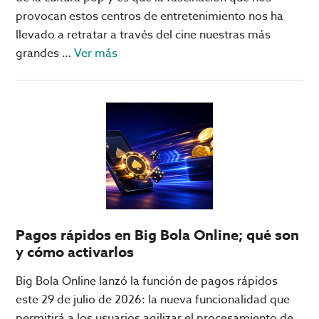
en
provocan estos centros de entretenimiento nos ha
las
llevado a retratar a través del cine nuestras más
Vegas
acerca
grandes …
Ver más
de
¿Ya
conoces
esta
película
clásica
sobre
casinos?
Pagos rápidos en Big Bola Online; qué son
y cómo activarlos
Big Bola Online lanzó la función de pagos rápidos
este 29 de julio de 2026: la nueva funcionalidad que
permitirá a los usuarios agilizar el procesamiento de