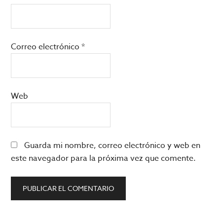
Correo electrónico
*
Web
Guarda mi nombre, correo electrónico y web en
este navegador para la próxima vez que comente.