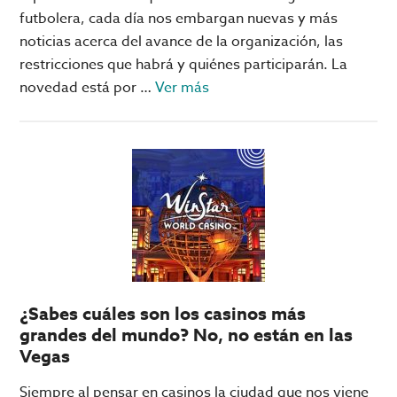
futbolera, cada día nos embargan nuevas y más
noticias acerca del avance de la organización, las
restricciones que habrá y quiénes participarán. La
acerca
novedad está por …
Ver más
de
Uruguay
1930,
el
primer
mundial
de
la
FIFA
¿Sabes cuáles son los casinos más
grandes del mundo? No, no están en las
Vegas
Siempre al pensar en casinos la ciudad que nos viene