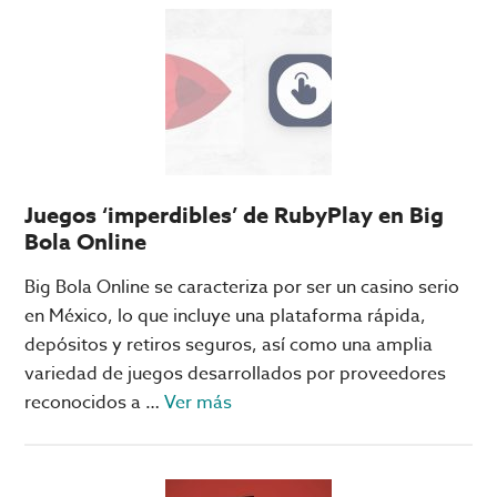
Juegos ‘imperdibles’ de RubyPlay en Big
Bola Online
Big Bola Online se caracteriza por ser un casino serio
en México, lo que incluye una plataforma rápida,
depósitos y retiros seguros, así como una amplia
variedad de juegos desarrollados por proveedores
acerca
reconocidos a …
Ver más
de
Juegos
‘imperdibles’