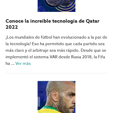
Janoub,
el
favorito
Conoce la increíble tecnología de Qatar
del
2022
Mundial
en
¡Los mundiales de fútbol han evolucionado a la par de
Qatar
la tecnología! Eso ha permitido que cada partido sea
más claro y el arbitraje sea más rápido. Desde que se
implementó el sistema VAR desde Rusia 2018, la Fifa
acerca
ha …
Ver más
de
Conoce
la
increíble
tecnología
de
Qatar