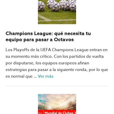
elegir
Big
Bola
Online
como
Champions League: qué necesita tu
casino
equipo para pasar a Octavos
favorito
Los Playoffs de la UEFA Champions League entran en
su momento más crítico. Con los partidos de vuelta
por disputarse, los equipos europeos afinan
estrategias para pasar a la siguiente ronda, por lo que
acerca
es normal que …
Ver más
de
Champions
League:
qué
necesita