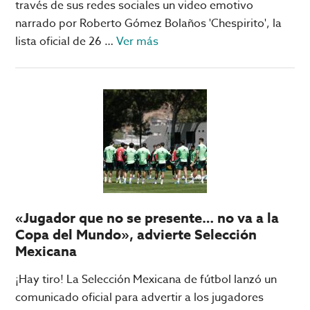
través de sus redes sociales un video emotivo
narrado por Roberto Gómez Bolaños 'Chespirito', la
acerca
lista oficial de 26 …
Ver más
de
México
lanza
LISTA
OFICIAL
para
el
Mundial
2026
«Jugador que no se presente… no va a la
Copa del Mundo», advierte Selección
Mexicana
¡Hay tiro! La Selección Mexicana de fútbol lanzó un
comunicado oficial para advertir a los jugadores