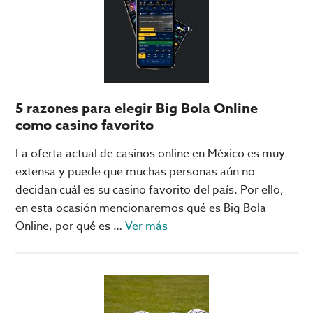
Pérez
calienta
para
su
primera
carrera
5 razones para elegir Big Bola Online
con
como casino favorito
Cadillac
La oferta actual de casinos online en México es muy
extensa y puede que muchas personas aún no
decidan cuál es su casino favorito del país. Por ello,
en esta ocasión mencionaremos qué es Big Bola
acerca
Online, por qué es …
Ver más
de
5
razones
para