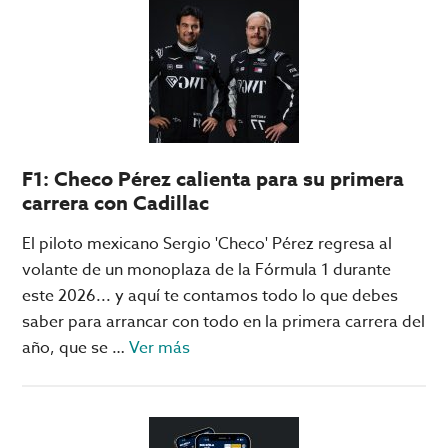
Blackjack
Team:
los
estudiantes
que
le
ganaron
F1: Checo Pérez calienta para su primera
a
carrera con Cadillac
los
casinos
El piloto mexicano Sergio 'Checo' Pérez regresa al
de
volante de un monoplaza de la Fórmula 1 durante
Las
este 2026... y aquí te contamos todo lo que debes
Vegas
saber para arrancar con todo en la primera carrera del
acerca
año, que se …
Ver más
de
F1:
Checo