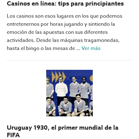
Casinos en línea: tips para principiantes
Los casinos son esos lugares en los que podemos
entretenernos por horas jugando y sintiendo la
emoción de las apuestas con sus diferentes
actividades. Desde las máquinas tragamonedas,
acerca
hasta el bingo o las mesas de …
Ver más
de
Casinos
en
línea:
tips
para
principiantes
Uruguay 1930, el primer mundial de la
FIFA