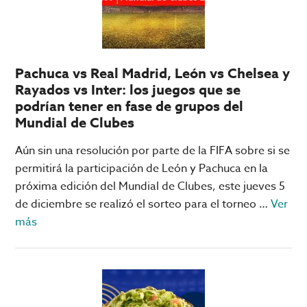
tu
equipo
para
pasar
Pachuca vs Real Madrid, León vs Chelsea y
a
Rayados vs Inter: los juegos que se
Octavos
podrían tener en fase de grupos del
Mundial de Clubes
Aún sin una resolución por parte de la FIFA sobre si se
permitirá la participación de León y Pachuca en la
próxima edición del Mundial de Clubes, este jueves 5
de diciembre se realizó el sorteo para el torneo …
Ver
acerca
más
de
Pachuca
vs
Real