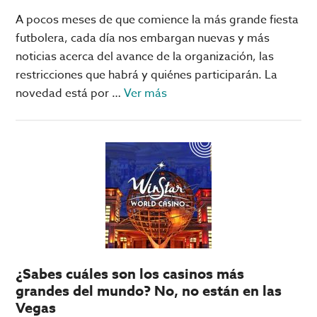
A pocos meses de que comience la más grande fiesta
futbolera, cada día nos embargan nuevas y más
noticias acerca del avance de la organización, las
restricciones que habrá y quiénes participarán. La
acerca
novedad está por …
Ver más
de
Uruguay
1930,
el
primer
mundial
de
la
FIFA
¿Sabes cuáles son los casinos más
grandes del mundo? No, no están en las
Vegas