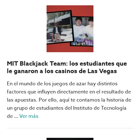
‘imperdibles’
de
RubyPlay
en
Big
Bola
Online
MIT Blackjack Team: los estudiantes que
le ganaron a los casinos de Las Vegas
En el mundo de los juegos de azar hay distintos
factores que influyen directamente en el resultado de
las apuestas. Por ello, aquí te contamos la historia de
un grupo de estudiantes del Instituto de Tecnología
acerca
de …
Ver más
de
MIT