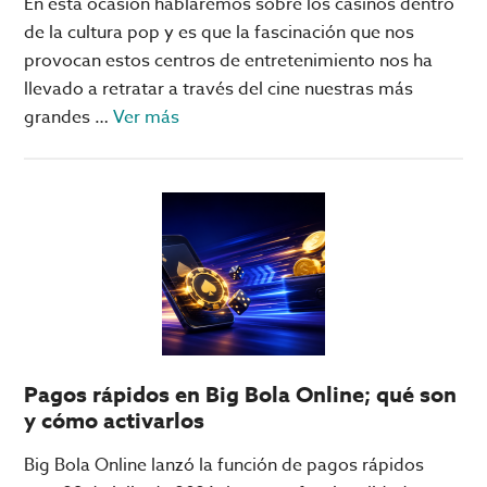
En esta ocasión hablaremos sobre los casinos dentro
están
de la cultura pop y es que la fascinación que nos
en
provocan estos centros de entretenimiento nos ha
las
llevado a retratar a través del cine nuestras más
Vegas
acerca
grandes …
Ver más
de
¿Ya
conoces
esta
película
clásica
sobre
casinos?
Pagos rápidos en Big Bola Online; qué son
y cómo activarlos
Big Bola Online lanzó la función de pagos rápidos