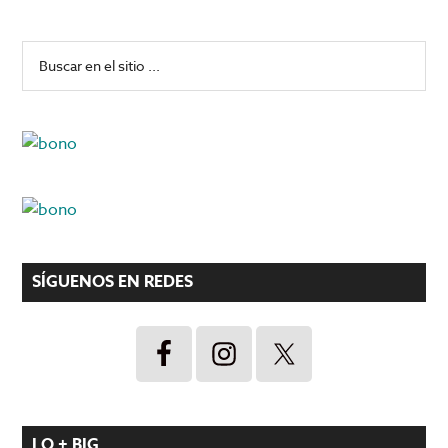
Barra
Buscar
en
lateral
el
principal
sitio
...
SÍGUENOS EN REDES
LO + BIG