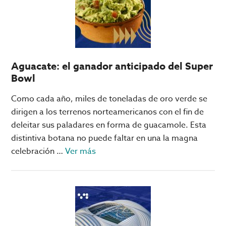
Madrid,
León
vs
Chelsea
y
Aguacate: el ganador anticipado del Super
Rayados
Bowl
vs
Inter:
Como cada año, miles de toneladas de oro verde se
los
dirigen a los terrenos norteamericanos con el fin de
juegos
deleitar sus paladares en forma de guacamole. Esta
que
distintiva botana no puede faltar en una la magna
se
acerca
celebración …
Ver más
podrían
de
tener
Aguacate:
en
el
fase
ganador
de
anticipado
grupos