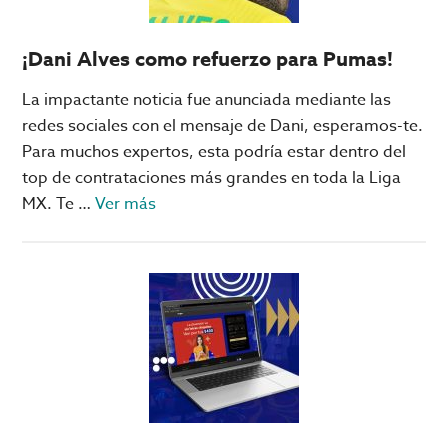
2022
¡Dani Alves como refuerzo para Pumas!
La impactante noticia fue anunciada mediante las
redes sociales con el mensaje de Dani, esperamos-te.
Para muchos expertos, esta podría estar dentro del
top de contrataciones más grandes en toda la Liga
acerca
MX. Te …
Ver más
de
¡Dani
Alves
como
refuerzo
para
Pumas!