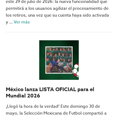
este 29 de julio de 2026: la nueva funcionalidad que
permitirá a los usuarios agilizar el procesamiento de
los retiros, una vez que su cuenta haya sido activada
acerca
y …
Ver más
de
Pagos
rápidos
en
Big
Bola
Online;
qué
son
México lanza LISTA OFICIAL para el
y
Mundial 2026
cómo
activarlos
¡Llegó la hora de la verdad! Este domingo 30 de
mayo, la Selección Mexicana de Futbol compartió a