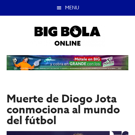
Saltar
Saltar
MENU
al
a
contenido
la
principal
barra
lateral
principal
Big
Lo
mejor
Bola
del
casino
Blog
y
apuestas
Muerte de Diogo Jota
deportivas.
conmociona al mundo
del fútbol