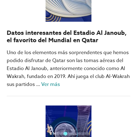
del
del
Super
Mundial
Bowl
de
Clubes
Datos interesantes del Estadio Al Janoub,
el favorito del Mundial en Qatar
Uno de los elementos más sorprendentes que hemos
podido disfrutar de Qatar son las tomas aéreas del
Estadio Al Janoub, anteriormente conocido como Al
Wakrah, fundado en 2019. Ahí juega el club Al-Wakrah
acerca
sus partidos …
Ver más
de
Datos
interesantes
del
Estadio
Al