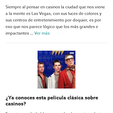
Siempre al pensar en casinos la ciudad que nos viene
a la mente es Las Vegas, con sus luces de colores y
sus centros de entretenimiento por doquier, es por
eso que nos parece lógico que los más grandes e
acerca
impactantes …
Ver más
de
¿Sabes
cuáles
son
los
casinos
más
grandes
del
¿Ya conoces esta película clásica sobre
mundo?
casinos?
No,
no